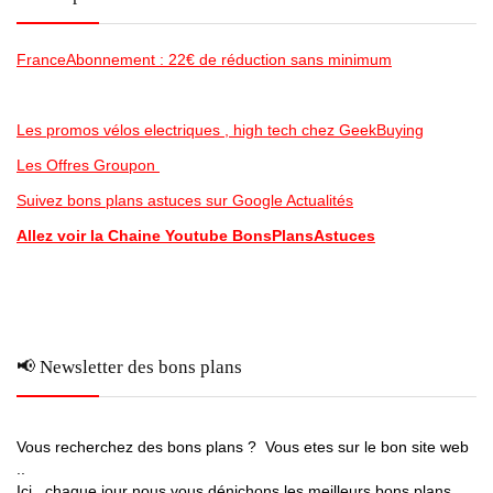
FranceAbonnement : 22€ de réduction sans minimum
Les promos vélos electriques , high tech chez GeekBuying
Les Offres Groupon
Suivez bons plans astuces sur Google Actualités
Allez voir la Chaine Youtube BonsPlansAstuces
📢 Newsletter des bons plans
Vous recherchez des bons plans ? Vous etes sur le bon site web
..
Ici , chaque jour nous vous dénichons les meilleurs bons plans ,