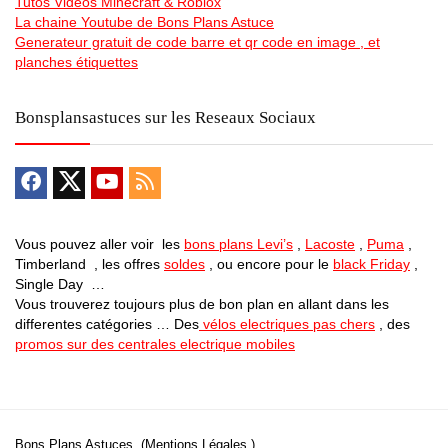
Tutos Videos Minecraft & Roblox
La chaine Youtube de Bons Plans Astuce
Generateur gratuit de code barre et qr code en image , et
planches étiquettes
Bonsplansastuces sur les Reseaux Sociaux
Vous pouvez aller voir les
bons plans Levi’s
,
Lacoste
,
Puma
,
Timberland , les offres
soldes
, ou encore pour le
black Friday
,
Single Day …
Vous trouverez toujours plus de bon plan en allant dans les
differentes catégories … Des
vélos electriques pas chers
, des
promos sur des centrales electrique mobiles
Bons Plans Astuces (Mentions Légales )