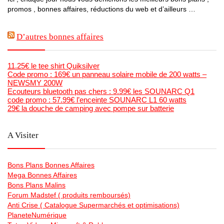
promos , bonnes affaires, réductions du web et d’ailleurs …
D’autres bonnes affaires
11.25€ le tee shirt Quiksilver
Code promo : 169€ un panneau solaire mobile de 200 watts –
NEWSMY 200W
Ecouteurs bluetooth pas chers : 9.99€ les SOUNARC Q1
code promo : 57.99€ l’enceinte SOUNARC L1 60 watts
29€ la douche de camping avec pompe sur batterie
A Visiter
Bons Plans Bonnes Affaires
Mega Bonnes Affaires
Bons Plans Malins
Forum Madstef ( produits remboursés)
Anti Crise ( Catalogue Supermarchés et optimisations)
PlaneteNumérique