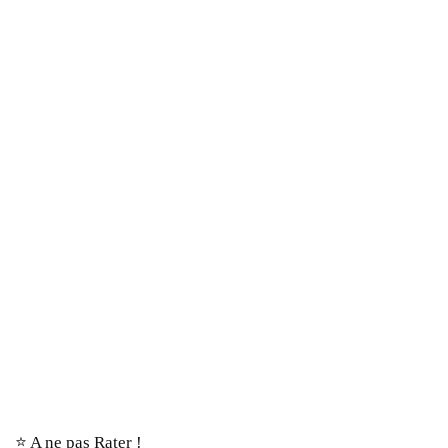
⭐️ A ne pas Rater !