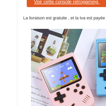
Voir cette console retrogaming
La livraison est gratuite , et la tva est payée