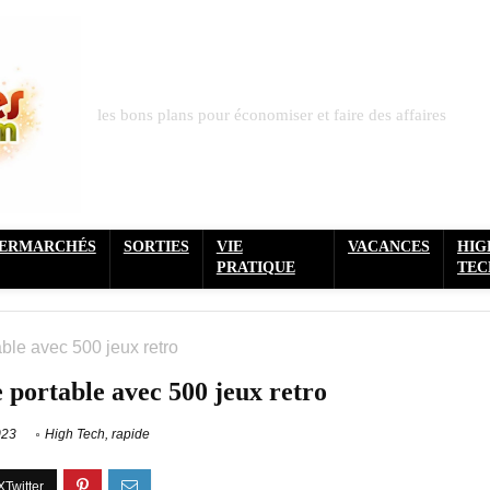
les bons plans pour économiser et faire des affaires
PERMARCHÉS
SORTIES
VIE
VACANCES
HIG
PRATIQUE
TEC
ble avec 500 jeux retro
e portable avec 500 jeux retro
023
High Tech
,
rapide