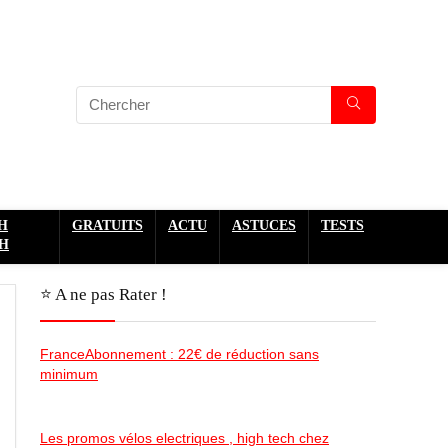
H
GRATUITS
ACTU
ASTUCES
TESTS
H
⭐️ A ne pas Rater !
FranceAbonnement : 22€ de réduction sans
minimum
Les promos vélos electriques , high tech chez