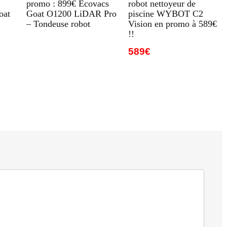
promo : 899€ Ecovacs
robot nettoyeur de
oat
Goat O1200 LiDAR Pro
piscine WYBOT C2
– Tondeuse robot
Vision en promo à 589€
!!
589€