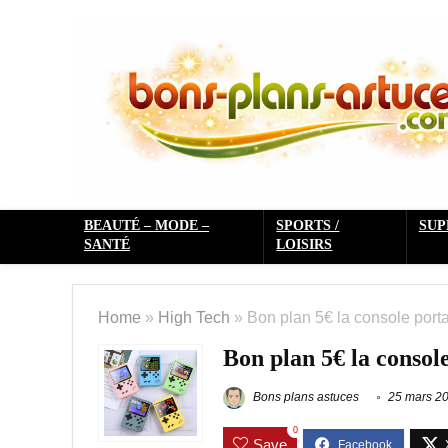
BEAUTÉ – MODE –
SPORTS /
SU
SANTÉ
LOISIRS
Home
»
High Tech
»
Bon plan 5€ la console porta
Bon plan 5€ la consol
Bons plans astuces
25 mars 2
0
Save