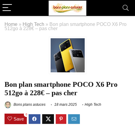
Home
»
High Tech
»
Bon plan smartphone POCO X6 Pro
512go à 228€ – pas cher
Bon plan smartphone POCO X6 Pro
512go à 228€ – pas cher
Bons plans astuces
18 mars 2025
High Tech
0
Save