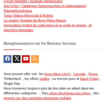
Forum Madstef ( produits remboursés)
Anti Crise ( Catalogue Supermarchés et optimisations)
PlaneteNumérique
Tutos Videos Minecraft & Roblox
La chaine Youtube de Bons Plans Astuce
Generateur gratuit de code barre et qr code en image , et
planches étiquettes
Bonsplansastuces sur les Reseaux Sociaux
Vous pouvez aller voir les
bons plans Levi’s
,
Lacoste
,
Puma
,
Timberland , les offres
soldes
, ou encore pour le
black Friday
,
Single Day …
Vous trouverez toujours plus de bon plan en allant dans les
differentes catégories … Des
vélos electriques pas chers
, des
promos sur des centrales electrique mobiles