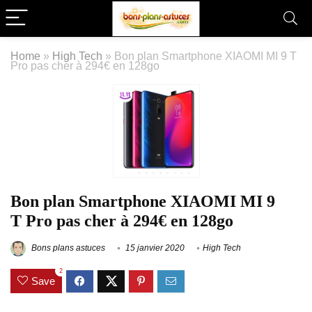
Home
»
High Tech
»
Bon plan Smartphone XIAOMI MI 9 T
Pro pas cher à 294€ en 128go
Bon plan Smartphone XIAOMI MI 9
T Pro pas cher à 294€ en 128go
Bons plans astuces
15 janvier 2020
High Tech
2
Save