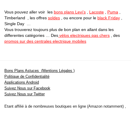
Vous pouvez aller voir les
bons plans Levi’s
,
Lacoste
,
Puma
,
Timberland , les offres
soldes
, ou encore pour le
black Friday
,
Single Day …
Vous trouverez toujours plus de bon plan en allant dans les
differentes catégories … Des
vélos electriques pas chers
, des
promos sur des centrales electrique mobiles
Bons Plans Astuces (Mentions Légales )
Politique de Confidentialité
Applications Android
Suivez Nous sur Facebook
Suivez Nous sur Twitter
Etant affilié à de nombreuses boutiques en ligne (Amazon notamment) ,
nous pouvons toucher une commission sur les ventes .