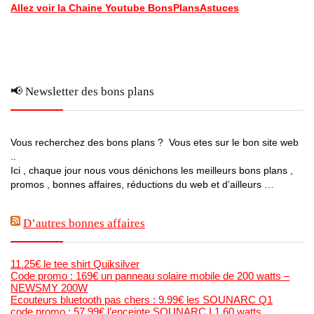
Allez voir la Chaine Youtube BonsPlansAstuces
📢 Newsletter des bons plans
Vous recherchez des bons plans ? Vous etes sur le bon site web
..
Ici , chaque jour nous vous dénichons les meilleurs bons plans ,
promos , bonnes affaires, réductions du web et d’ailleurs …
D’autres bonnes affaires
11.25€ le tee shirt Quiksilver
Code promo : 169€ un panneau solaire mobile de 200 watts –
NEWSMY 200W
Ecouteurs bluetooth pas chers : 9.99€ les SOUNARC Q1
code promo : 57.99€ l’enceinte SOUNARC L1 60 watts