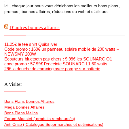
..
Ici , chaque jour nous vous dénichons les meilleurs bons plans ,
promos , bonnes affaires, réductions du web et d’ailleurs …
D’autres bonnes affaires
11.25€ le tee shirt Quiksilver
Code promo : 169€ un panneau solaire mobile de 200 watts –
NEWSMY 200W
Ecouteurs bluetooth pas chers : 9.99€ les SOUNARC Q1
code promo : 57.99€ l’enceinte SOUNARC L1 60 watts
29€ la douche de camping avec pompe sur batterie
A Visiter
Bons Plans Bonnes Affaires
Mega Bonnes Affaires
Bons Plans Malins
Forum Madstef ( produits remboursés)
Anti Crise ( Catalogue Supermarchés et optimisations)