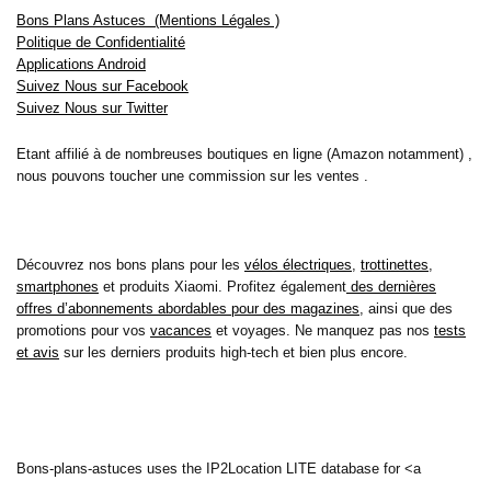
Bons Plans Astuces (Mentions Légales )
Politique de Confidentialité
Applications Android
Suivez Nous sur Facebook
Suivez Nous sur Twitter
Etant affilié à de nombreuses boutiques en ligne (Amazon notamment) ,
nous pouvons toucher une commission sur les ventes .
Découvrez nos bons plans pour les
vélos électriques
,
trottinettes
,
smartphones
et produits Xiaomi. Profitez également
des dernières
offres d’abonnements abordables pour des magazines
, ainsi que des
promotions pour vos
vacances
et voyages. Ne manquez pas nos
tests
et avis
sur les derniers produits high-tech et bien plus encore.
Bons-plans-astuces uses the IP2Location LITE database for <a
href= »https://lite.ip2location.com »>IP geolocation</a>.