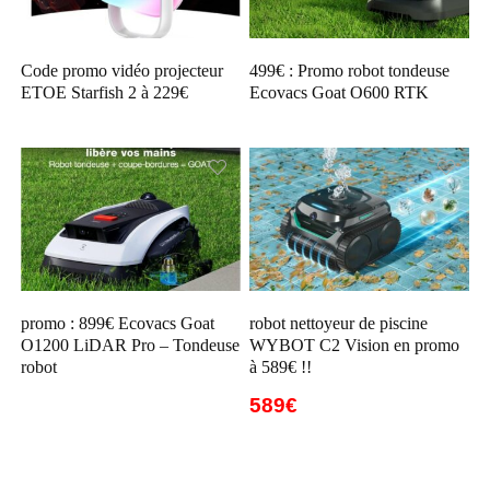
Code promo vidéo projecteur
499€ : Promo robot tondeuse
ETOE Starfish 2 à 229€
Ecovacs Goat O600 RTK
promo : 899€ Ecovacs Goat
robot nettoyeur de piscine
O1200 LiDAR Pro – Tondeuse
WYBOT C2 Vision en promo
robot
à 589€ !!
589€