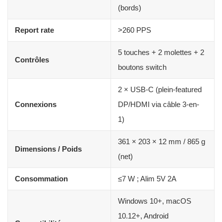
(bords)
Report rate
>260 PPS
5 touches + 2 molettes + 2
Contrôles
boutons switch
2 × USB-C (plein-featured
Connexions
DP/HDMI via câble 3-en-
1)
361 × 203 × 12 mm / 865 g
Dimensions / Poids
(net)
Consommation
≤7 W ; Alim 5V 2A
Windows 10+, macOS
10.12+, Android