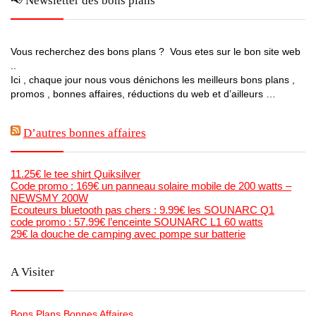
📢 Newsletter des bons plans
Vous recherchez des bons plans ? Vous etes sur le bon site web
..
Ici , chaque jour nous vous dénichons les meilleurs bons plans ,
promos , bonnes affaires, réductions du web et d’ailleurs …
D’autres bonnes affaires
11.25€ le tee shirt Quiksilver
Code promo : 169€ un panneau solaire mobile de 200 watts –
NEWSMY 200W
Ecouteurs bluetooth pas chers : 9.99€ les SOUNARC Q1
code promo : 57.99€ l’enceinte SOUNARC L1 60 watts
29€ la douche de camping avec pompe sur batterie
A Visiter
Bons Plans Bonnes Affaires