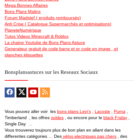
Mega Bonnes Affaires
Bons Plans Malins
Forum Madstef ( produits remboursés)
Anti Crise ( Catalogue Supermarchés et optimisations)
PlaneteNumérique
Tutos Videos Minecraft & Roblox
La chaine Youtube de Bons Plans Astuce
Generateur gratuit de code barre et qr code en image , et
planches étiquettes
Bonsplansastuces sur les Reseaux Sociaux
Vous pouvez aller voir les
bons plans Levi’s
,
Lacoste
,
Puma
,
Timberland , les offres
soldes
, ou encore pour le
black Friday
,
Single Day …
Vous trouverez toujours plus de bon plan en allant dans les
differentes catégories … Des
vélos electriques pas chers
, des