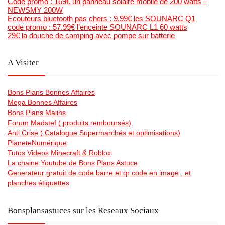
Code promo : 169€ un panneau solaire mobile de 200 watts –
NEWSMY 200W
Ecouteurs bluetooth pas chers : 9.99€ les SOUNARC Q1
code promo : 57.99€ l’enceinte SOUNARC L1 60 watts
29€ la douche de camping avec pompe sur batterie
A Visiter
Bons Plans Bonnes Affaires
Mega Bonnes Affaires
Bons Plans Malins
Forum Madstef ( produits remboursés)
Anti Crise ( Catalogue Supermarchés et optimisations)
PlaneteNumérique
Tutos Videos Minecraft & Roblox
La chaine Youtube de Bons Plans Astuce
Generateur gratuit de code barre et qr code en image , et
planches étiquettes
Bonsplansastuces sur les Reseaux Sociaux