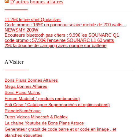
D’autres bonnes affaires
11.25€ le tee shirt Quiksilver
Code promo : 169€ un panneau solaire mobile de 200 watts –
NEWSMY 200W
Ecouteurs bluetooth pas chers : 9.99€ les SOUNARC Q1
code promo : 57.99€ l’enceinte SOUNARC L1 60 watts
29€ la douche de camping avec pompe sur batterie
A Visiter
Bons Plans Bonnes Affaires
Mega Bonnes Affaires
Bons Plans Malins
Forum Madstef ( produits remboursés)
Anti Crise ( Catalogue Supermarchés et optimisations)
PlaneteNumérique
Tutos Videos Minecraft & Roblox
La chaine Youtube de Bons Plans Astuce
Generateur gratuit de code barre et qr code en image , et
planches étiquettes