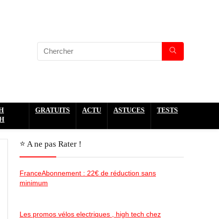
H
GRATUITS
ACTU
ASTUCES
TESTS
H
⭐️ A ne pas Rater !
FranceAbonnement : 22€ de réduction sans
minimum
Les promos vélos electriques , high tech chez