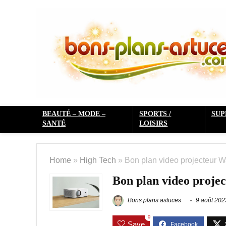
BEAUTÉ – MODE –
SPORTS /
SU
SANTÉ
LOISIRS
Home
»
High Tech
»
Bon plan video projecteur 
Bon plan video proje
Bons plans astuces
9 août 202
0
Save