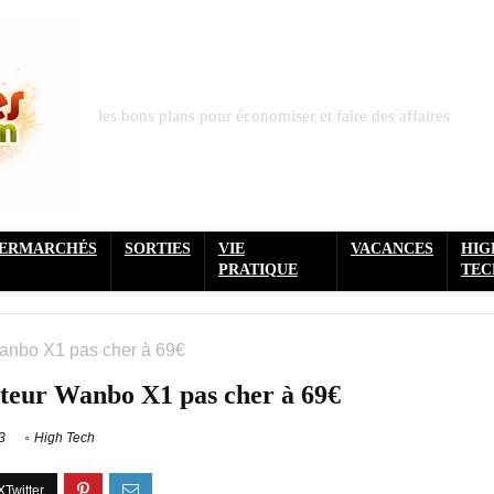
les bons plans pour économiser et faire des affaires
PERMARCHÉS
SORTIES
VIE
VACANCES
HIG
PRATIQUE
TEC
Wanbo X1 pas cher à 69€
cteur Wanbo X1 pas cher à 69€
3
High Tech