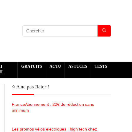
H
GRATUITS
ACTU
ASTUCES
TESTS
H
⭐️ A ne pas Rater !
FranceAbonnement : 22€ de réduction sans
minimum
Les promos vélos electriques , high tech chez