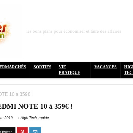
les bons plans pour économiser et faire des affaires
PERMARCHÉS
SORTIES
VIE
VACANCES
HIG
PRATIQUE
TEC
TE 10 à 359€ !
DMI NOTE 10 à 359€ !
re 2019
High Tech
,
rapide