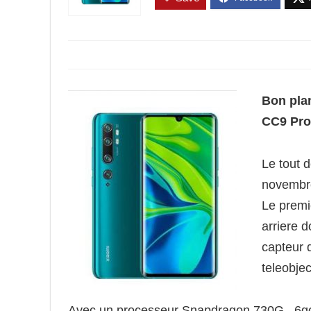
Bon pla
CC9 Pro
Le tout 
novembre
Le premi
arriere 
capteur 
teleobjec
Avec un processeur Snapdragon 730G , 6go