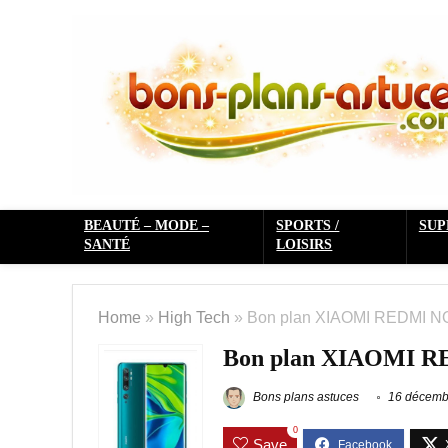
BEAUTÉ – MODE –
SPORTS /
SU
SANTÉ
LOISIRS
Home
»
High Tech
»
Bon plan XIAOMI REDMI NO
Bon plan XIAOMI RE
Bons plans astuces
16 décemb
0
Save