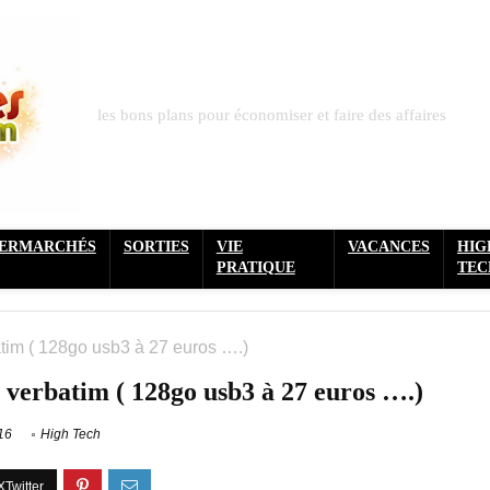
les bons plans pour économiser et faire des affaires
PERMARCHÉS
SORTIES
VIE
VACANCES
HIG
PRATIQUE
TEC
atim ( 128go usb3 à 27 euros ….)
b verbatim ( 128go usb3 à 27 euros ….)
16
High Tech