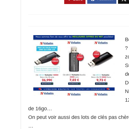
B
?
z
S
d
D
N
1
de 16go…
On peut voir aussi des lots de clés pas chè
…