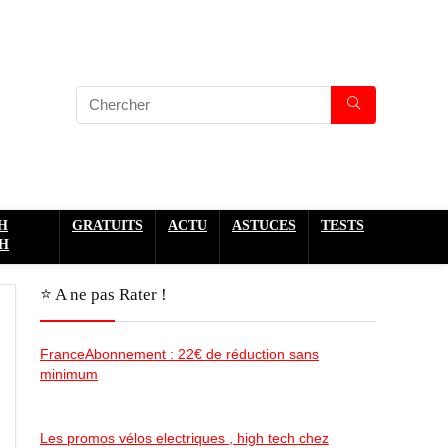
H
GRATUITS
ACTU
ASTUCES
TESTS
H
⭐️ A ne pas Rater !
FranceAbonnement : 22€ de réduction sans
minimum
Les promos vélos electriques , high tech chez