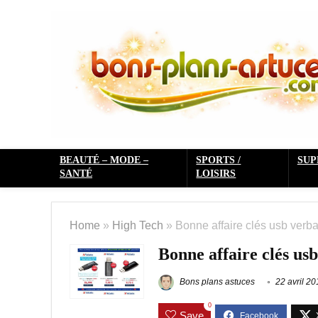
BEAUTÉ – MODE –
SPORTS /
SU
SANTÉ
LOISIRS
Home
»
High Tech
»
Bonne affaire clés usb verb
Bonne affaire clés us
Bons plans astuces
22 avril 20
0
Save