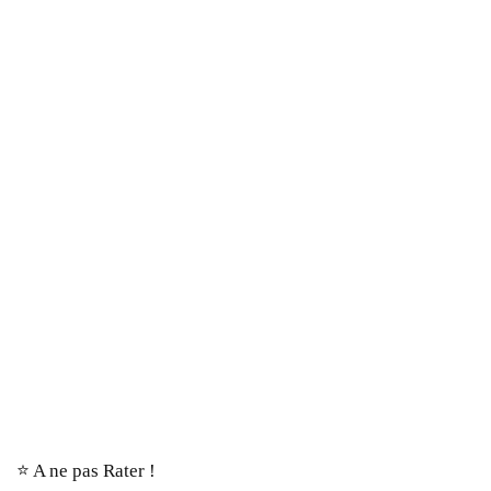
⭐️ A ne pas Rater !