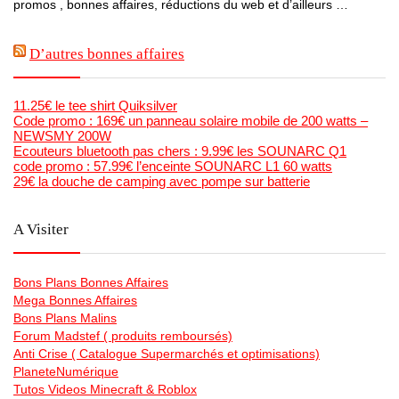
promos , bonnes affaires, réductions du web et d’ailleurs …
D’autres bonnes affaires
11.25€ le tee shirt Quiksilver
Code promo : 169€ un panneau solaire mobile de 200 watts –
NEWSMY 200W
Ecouteurs bluetooth pas chers : 9.99€ les SOUNARC Q1
code promo : 57.99€ l’enceinte SOUNARC L1 60 watts
29€ la douche de camping avec pompe sur batterie
A Visiter
Bons Plans Bonnes Affaires
Mega Bonnes Affaires
Bons Plans Malins
Forum Madstef ( produits remboursés)
Anti Crise ( Catalogue Supermarchés et optimisations)
PlaneteNumérique
Tutos Videos Minecraft & Roblox