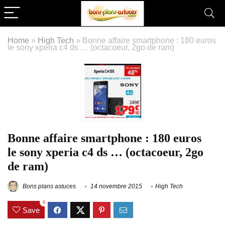
Home
»
High Tech
»
Bonne affaire smartphone : 180 euros
le sony xperia c4 ds … (octacoeur, 2go de ram)
Bonne affaire smartphone : 180 euros
le sony xperia c4 ds … (octacoeur, 2go
de ram)
Bons plans astuces
14 novembre 2015
High Tech
0
Save