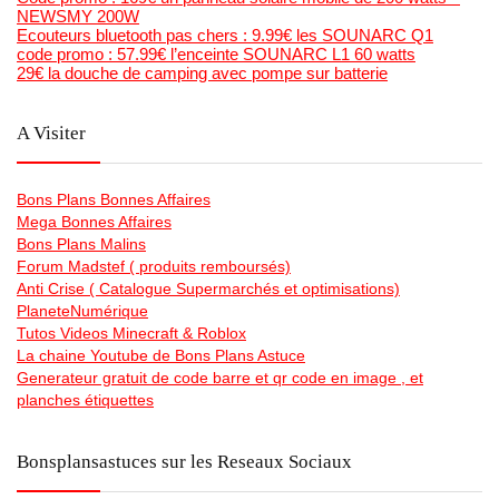
NEWSMY 200W
Ecouteurs bluetooth pas chers : 9.99€ les SOUNARC Q1
code promo : 57.99€ l’enceinte SOUNARC L1 60 watts
29€ la douche de camping avec pompe sur batterie
A Visiter
Bons Plans Bonnes Affaires
Mega Bonnes Affaires
Bons Plans Malins
Forum Madstef ( produits remboursés)
Anti Crise ( Catalogue Supermarchés et optimisations)
PlaneteNumérique
Tutos Videos Minecraft & Roblox
La chaine Youtube de Bons Plans Astuce
Generateur gratuit de code barre et qr code en image , et
planches étiquettes
Bonsplansastuces sur les Reseaux Sociaux