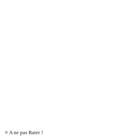
⭐️ A ne pas Rater !