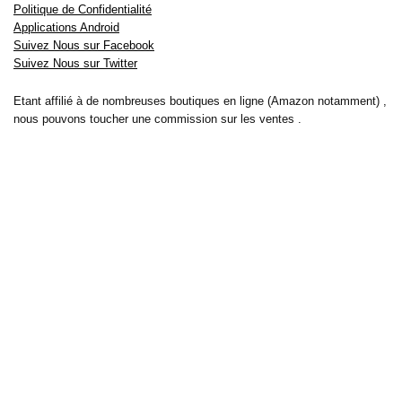
Politique de Confidentialité
Applications Android
Suivez Nous sur Facebook
Suivez Nous sur Twitter
Etant affilié à de nombreuses boutiques en ligne (Amazon notamment) ,
nous pouvons toucher une commission sur les ventes .
Découvrez nos bons plans pour les
vélos électriques
,
trottinettes
,
smartphones
et produits Xiaomi. Profitez également
des dernières
offres d’abonnements abordables pour des magazines
, ainsi que des
promotions pour vos
vacances
et voyages. Ne manquez pas nos
tests
et avis
sur les derniers produits high-tech et bien plus encore.
Bons-plans-astuces uses the IP2Location LITE database for <a
href= »https://lite.ip2location.com »>IP geolocation</a>.