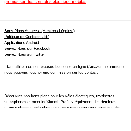
promos sur des centrales electrique mobiles
Bons Plans Astuces (Mentions Légales )
Politique de Confidentialité
Applications Android
Suivez Nous sur Facebook
Suivez Nous sur Twitter
Etant affilié à de nombreuses boutiques en ligne (Amazon notamment) ,
nous pouvons toucher une commission sur les ventes .
Découvrez nos bons plans pour les
vélos électriques
,
trottinettes
,
smartphones
et produits Xiaomi. Profitez également
des dernières
offres d’abonnements abordables pour des magazines
, ainsi que des
promotions pour vos
vacances
et voyages. Ne manquez pas nos
tests
et avis
sur les derniers produits high-tech et bien plus encore.