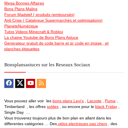
Mega Bonnes Affaires
Bons Plans Malins
Forum Madstef ( produits remboursés)
Anti Crise ( Catalogue Supermarchés et optimisations)
PlaneteNumérique
Tutos Videos Minecraft & Roblox
La chaine Youtube de Bons Plans Astuce
Generateur gratuit de code barre et qr code en image , et
planches étiquettes
Bonsplansastuces sur les Reseaux Sociaux
Vous pouvez aller voir les
bons plans Levi’s
,
Lacoste
,
Puma
,
Timberland , les offres
soldes
, ou encore pour le
black Friday
,
Single Day …
Vous trouverez toujours plus de bon plan en allant dans les
differentes catégories … Des
vélos electriques pas chers
, des