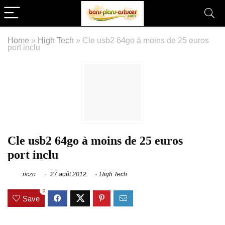
Home
»
High Tech
»
Cle usb2 64go à moins de 25 euros
port inclu
Cle usb2 64go à moins de 25 euros
port inclu
riczo
27 août 2012
High Tech
0
Save