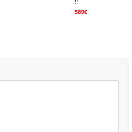
!!
589€