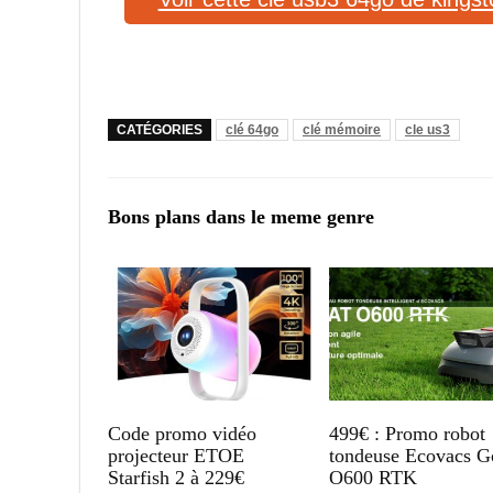
CATÉGORIES
clé 64go
clé mémoire
cle us3
Bons plans dans le meme genre
Code promo vidéo
499€ : Promo robot
projecteur ETOE
tondeuse Ecovacs G
Starfish 2 à 229€
O600 RTK