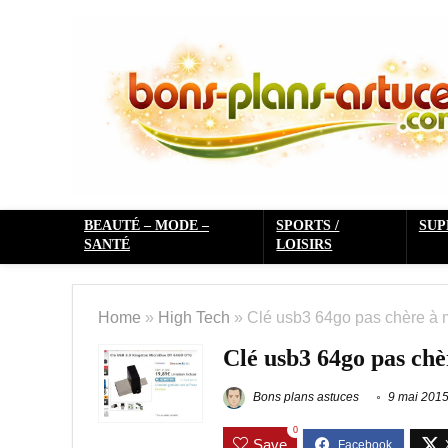
BEAUTÉ – MODE –
SPORTS /
SU
SANTÉ
LOISIRS
Home
»
High Tech
»
Clé usb3 64go pas chère à m
Clé usb3 64go pas chè
Bons plans astuces
9 mai 201
0
Save