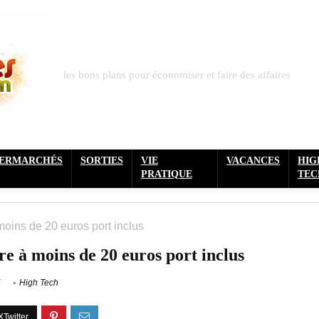
les bons plans pour économiser et faire des affaires
PERMARCHÉS
SORTIES
VIE
VACANCES
HIG
PRATIQUE
TEC
oins de 20 euros port inclus
re à moins de 20 euros port inclus
5
High Tech