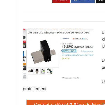
B
k
U
U
p
U
gratuitement
Voir cette clé usb3 64go de kingst