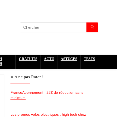
H
GRATUITS
ACTU
ASTUCES
TESTS
H
⭐️ A ne pas Rater !
FranceAbonnement : 22€ de réduction sans
minimum
Les promos vélos electriques , high tech chez