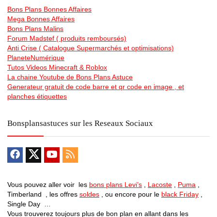
Bons Plans Bonnes Affaires
Mega Bonnes Affaires
Bons Plans Malins
Forum Madstef ( produits remboursés)
Anti Crise ( Catalogue Supermarchés et optimisations)
PlaneteNumérique
Tutos Videos Minecraft & Roblox
La chaine Youtube de Bons Plans Astuce
Generateur gratuit de code barre et qr code en image , et
planches étiquettes
Bonsplansastuces sur les Reseaux Sociaux
Vous pouvez aller voir les
bons plans Levi’s
,
Lacoste
,
Puma
,
Timberland , les offres
soldes
, ou encore pour le
black Friday
,
Single Day …
Vous trouverez toujours plus de bon plan en allant dans les