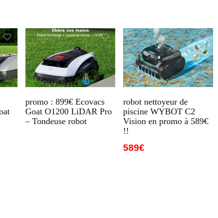
promo : 899€ Ecovacs
robot nettoyeur de
oat
Goat O1200 LiDAR Pro
piscine WYBOT C2
– Tondeuse robot
Vision en promo à 589€
!!
589€