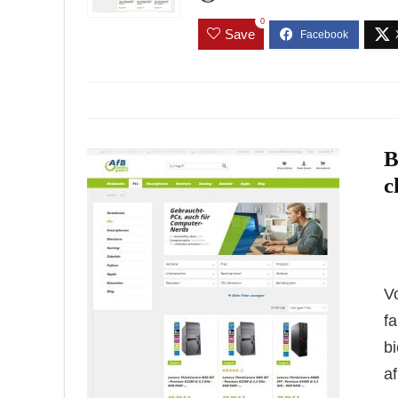
0
Save
B
c
V
fa
bi
a