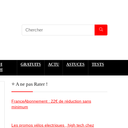
H
GRATUITS
ACTU
ASTUCES
TESTS
H
⭐️ A ne pas Rater !
FranceAbonnement : 22€ de réduction sans
minimum
Les promos vélos electriques , high tech chez