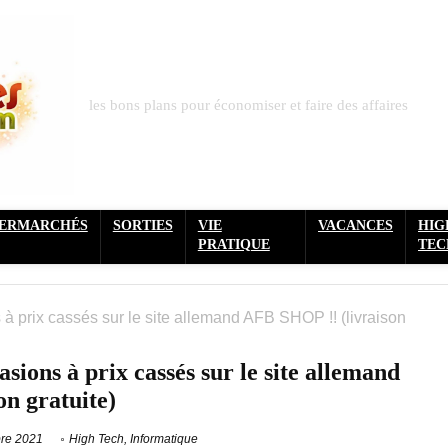
les bons plans pour économiser et faire des affaires
PERMARCHÉS
SORTIES
VIE
VACANCES
HIG
PRATIQUE
TEC
à prix cassés sur le site allemand AFB SHOP !! (livraison
sions à prix cassés sur le site allemand
n gratuite)
re 2021
High Tech
,
Informatique