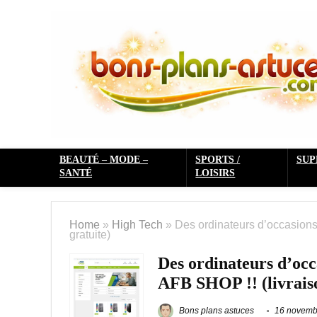
BEAUTÉ – MODE –
SPORTS /
SU
SANTÉ
LOISIRS
Home
»
High Tech
»
Des ordinateurs d’occasions 
gratuite)
Des ordinateurs d’occa
AFB SHOP !! (livraiso
Bons plans astuces
16 novemb