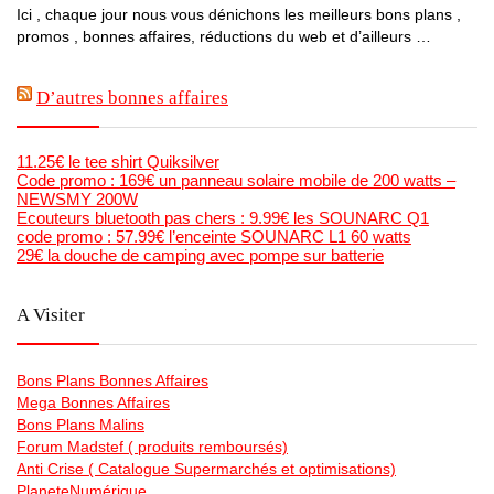
Ici , chaque jour nous vous dénichons les meilleurs bons plans ,
promos , bonnes affaires, réductions du web et d’ailleurs …
D’autres bonnes affaires
11.25€ le tee shirt Quiksilver
Code promo : 169€ un panneau solaire mobile de 200 watts –
NEWSMY 200W
Ecouteurs bluetooth pas chers : 9.99€ les SOUNARC Q1
code promo : 57.99€ l’enceinte SOUNARC L1 60 watts
29€ la douche de camping avec pompe sur batterie
A Visiter
Bons Plans Bonnes Affaires
Mega Bonnes Affaires
Bons Plans Malins
Forum Madstef ( produits remboursés)
Anti Crise ( Catalogue Supermarchés et optimisations)
PlaneteNumérique