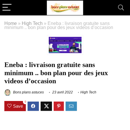
Home
»
High Tech
»
Eneba : livraison gratuite sans
minimum .. bon plan pour des jeux videos d’occasion
Eneba : livraison gratuite sans
minimum .. bon plan pour des jeux
videos d’occasion
Bons plans astuces
23 avril 2022
High Tech
0
Save