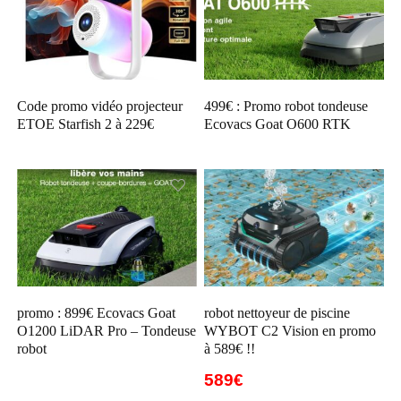
Code promo vidéo projecteur
499€ : Promo robot tondeuse
ETOE Starfish 2 à 229€
Ecovacs Goat O600 RTK
promo : 899€ Ecovacs Goat
robot nettoyeur de piscine
O1200 LiDAR Pro – Tondeuse
WYBOT C2 Vision en promo
robot
à 589€ !!
589€