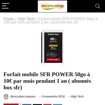
Home
»
High Tech
»
Forfait mobile SFR POWER 50go à
10€ par mois pendant 1 an ( abonnés box sfr)
Forfait mobile SFR POWER 50go à
10€ par mois pendant 1 an ( abonnés
box sfr)
Bons plans astuces
6 novembre 2018
High Tech
0