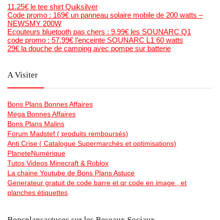
11.25€ le tee shirt Quiksilver
Code promo : 169€ un panneau solaire mobile de 200 watts –
NEWSMY 200W
Ecouteurs bluetooth pas chers : 9.99€ les SOUNARC Q1
code promo : 57.99€ l’enceinte SOUNARC L1 60 watts
29€ la douche de camping avec pompe sur batterie
A Visiter
Bons Plans Bonnes Affaires
Mega Bonnes Affaires
Bons Plans Malins
Forum Madstef ( produits remboursés)
Anti Crise ( Catalogue Supermarchés et optimisations)
PlaneteNumérique
Tutos Videos Minecraft & Roblox
La chaine Youtube de Bons Plans Astuce
Generateur gratuit de code barre et qr code en image , et
planches étiquettes
Bonsplansastuces sur les Reseaux Sociaux