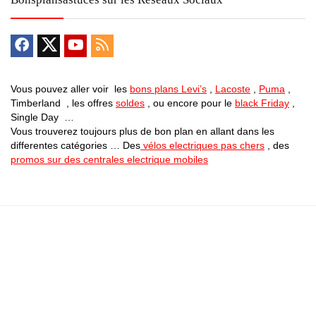
Vous pouvez aller voir les
bons plans Levi’s
,
Lacoste
,
Puma
,
Timberland , les offres
soldes
, ou encore pour le
black Friday
,
Single Day …
Vous trouverez toujours plus de bon plan en allant dans les
differentes catégories … Des
vélos electriques pas chers
, des
promos sur des centrales electrique mobiles
Bons Plans Astuces (Mentions Légales )
Politique de Confidentialité
Applications Android
Suivez Nous sur Facebook
Suivez Nous sur Twitter