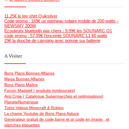
11.25€ le tee shirt Quiksilver
Code promo : 169€ un panneau solaire mobile de 200 watts –
NEWSMY 200W
Ecouteurs bluetooth pas chers : 9.99€ les SOUNARC Q1
code promo : 57.99€ l’enceinte SOUNARC L1 60 watts
29€ la douche de camping avec pompe sur batterie
A Visiter
Bons Plans Bonnes Affaires
Mega Bonnes Affaires
Bons Plans Malins
Forum Madstef ( produits remboursés)
Anti Crise ( Catalogue Supermarchés et optimisations)
PlaneteNumérique
Tutos Videos Minecraft & Roblox
La chaine Youtube de Bons Plans Astuce
Generateur gratuit de code barre et qr code en image , et
planches étiquettes