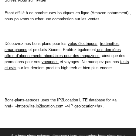
Suivez Nous sur Twitter
Etant affilié à de nombreuses boutiques en ligne (Amazon notamment) ,
nous pouvons toucher une commission sur les ventes .
Découvrez nos bons plans pour les
vélos électriques
,
trottinettes
,
smartphones
et produits Xiaomi. Profitez également
des dernières
offres d’abonnements abordables pour des magazines
, ainsi que des
promotions pour vos
vacances
et voyages. Ne manquez pas nos
tests
et avis
sur les derniers produits high-tech et bien plus encore.
Bons-plans-astuces uses the IP2Location LITE database for <a
href= »https://lite.ip2location.com »>IP geolocation</a>.
Sur bons plans astuces, découvrez tous les derniers bons plans pour