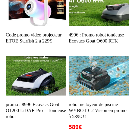
Code promo vidéo projecteur
499€ : Promo robot tondeuse
ETOE Starfish 2 à 229€
Ecovacs Goat O600 RTK
promo : 899€ Ecovacs Goat
robot nettoyeur de piscine
O1200 LiDAR Pro – Tondeuse
WYBOT C2 Vision en promo
robot
à 589€ !!
589€