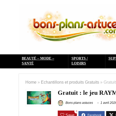
BEAUTÉ – MODE –
SPORTS /
SU
SANTÉ
LOISIRS
Home
»
Echantillons et produits Gratuits
»
Gratu
Gratuit : le jeu R
Bons plans astuces
1 avril 202
0
Save