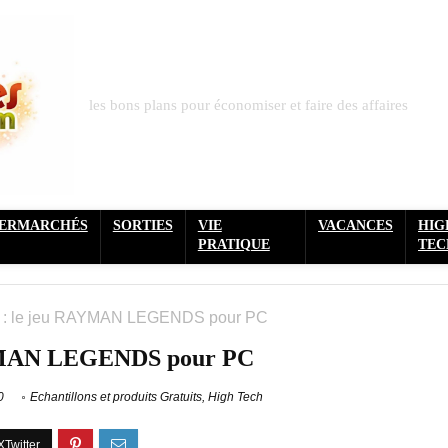
les bons plans pour économiser et faire des affaires
PERMARCHÉS
SORTIES
VIE
VACANCES
HIG
PRATIQUE
TEC
it : le jeu RAYMAN LEGENDS pour PC
AYMAN LEGENDS pour PC
0
Echantillons et produits Gratuits
,
High Tech