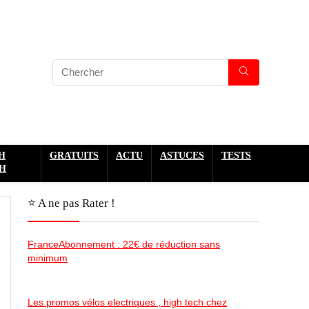
H
GRATUITS
ACTU
ASTUCES
TESTS
H
⭐️ A ne pas Rater !
FranceAbonnement : 22€ de réduction sans
minimum
Les promos vélos electriques , high tech chez