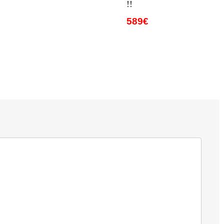
!!
589€