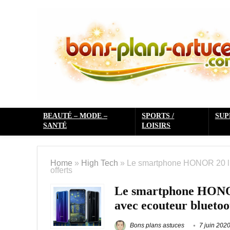
BEAUTÉ – MODE –
SPORTS /
SU
SANTÉ
LOISIRS
Home
»
High Tech
»
Le smartphone HONOR 20 lit
offerts
Le smartphone HONOR 
avec ecouteur bluetoo
Bons plans astuces
7 juin 202