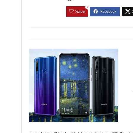
2
Save