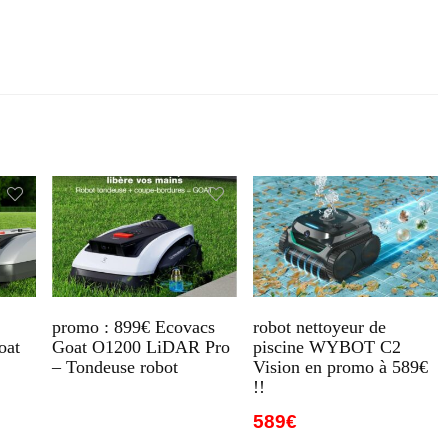
promo : 899€ Ecovacs
robot nettoyeur de
oat
Goat O1200 LiDAR Pro
piscine WYBOT C2
– Tondeuse robot
Vision en promo à 589€
!!
589€