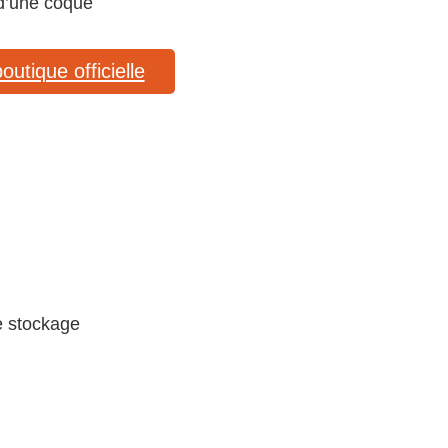
 d’une coque
tique officielle
e stockage