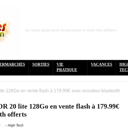
les bons plans pour économiser et faire des affaires
PERMARCHÉS
SORTIES
VIE
VACANCES
HIG
PRATIQUE
TEC
e 128Go en vente flash à 179.99€ avec ecouteur bluetooth
20 lite 128Go en vente flash à 179.99€
th offerts
0
High Tech