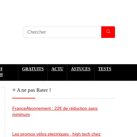
H
GRATUITS
ACTU
ASTUCES
TESTS
H
⭐️ A ne pas Rater !
FranceAbonnement : 22€ de réduction sans
minimum
Les promos vélos electriques , high tech chez