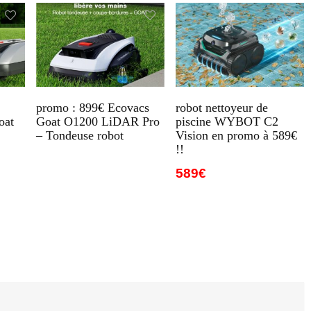
promo : 899€ Ecovacs
robot nettoyeur de
oat
Goat O1200 LiDAR Pro
piscine WYBOT C2
– Tondeuse robot
Vision en promo à 589€
!!
589€