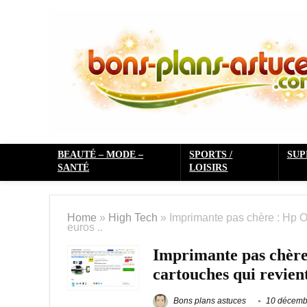
BEAUTÉ – MODE –
SPORTS /
SU
SANTÉ
LOISIRS
Home
»
High Tech
»
Imprimante pas chère : Hp O
euros ..
Imprimante pas chère 
cartouches qui revient
Bons plans astuces
10 décemb