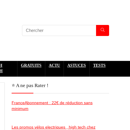
H
GRATUITS
ACTU
ASTUCES
TESTS
H
⭐️ A ne pas Rater !
FranceAbonnement : 22€ de réduction sans
minimum
Les promos vélos electriques , high tech chez