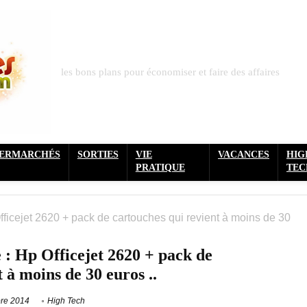
les bons plans pour économiser et faire des affaires
PERMARCHÉS
SORTIES
VIE
VACANCES
HIG
PRATIQUE
TEC
fficejet 2620 + pack de cartouches qui revient à moins de 30
: Hp Officejet 2620 + pack de
 à moins de 30 euros ..
re 2014
High Tech