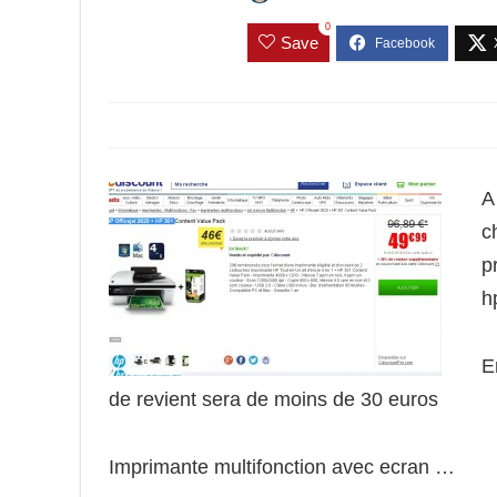
0
Save
A
c
p
h
E
de revient sera de moins de 30 euros
Imprimante multifonction avec ecran …