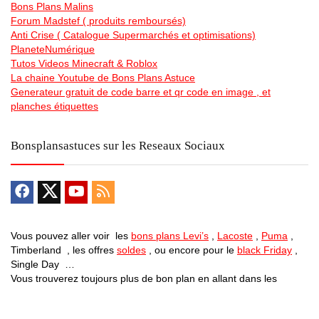
Bons Plans Malins
Forum Madstef ( produits remboursés)
Anti Crise ( Catalogue Supermarchés et optimisations)
PlaneteNumérique
Tutos Videos Minecraft & Roblox
La chaine Youtube de Bons Plans Astuce
Generateur gratuit de code barre et qr code en image , et
planches étiquettes
Bonsplansastuces sur les Reseaux Sociaux
Vous pouvez aller voir les
bons plans Levi’s
,
Lacoste
,
Puma
,
Timberland , les offres
soldes
, ou encore pour le
black Friday
,
Single Day …
Vous trouverez toujours plus de bon plan en allant dans les
differentes catégories … Des
vélos electriques pas chers
, des
promos sur des centrales electrique mobiles