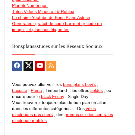
PlaneteNumérique
Tutos Videos Minecraft & Roblox
La chaine Youtube de Bons Plans Astuce
Generateur gratuit de code barre et qr code en
image , et planches étiquettes
Bonsplansastuces sur les Reseaux Sociaux
Vous pouvez aller voir les
bons plans Levi’s
,
Lacoste
,
Puma
, Timberland , les offres
soldes
, ou
encore pour le
black Friday
, Single Day …
Vous trouverez toujours plus de bon plan en allant
dans les differentes catégories … Des
vélos
electriques pas chers
, des
promos sur des centrales
electrique mobiles