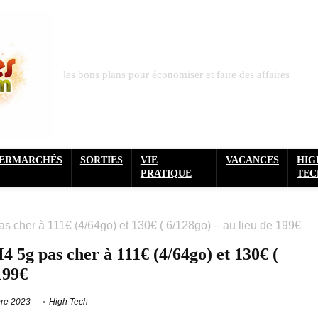
les bons plans pour économiser et faire des affaires
PERMARCHÉS
SORTIES
VIE
VACANCES
HIG
PRATIQUE
TEC
cher à 111€ (4/64go) et 130€ ( 6/128go) – au lieu de 199€
g pas cher à 111€ (4/64go) et 130€ (
199€
re 2023
High Tech