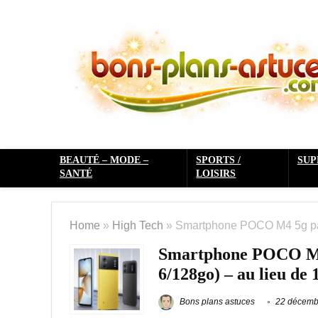
BEAUTÉ – MODE –
SPORTS /
SU
SANTÉ
LOISIRS
Home
»
High Tech
»
Smartphone POCO M4 5g pas 
Smartphone POCO M4 5
6/128go) – au lieu de 
Bons plans astuces
22 décemb