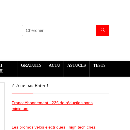
H
GRATUITS
ACTU
ASTUCES
TESTS
H
⭐️ A ne pas Rater !
FranceAbonnement : 22€ de réduction sans
minimum
Les promos vélos electriques , high tech chez