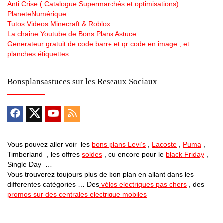
Anti Crise ( Catalogue Supermarchés et optimisations)
PlaneteNumérique
Tutos Videos Minecraft & Roblox
La chaine Youtube de Bons Plans Astuce
Generateur gratuit de code barre et qr code en image , et
planches étiquettes
Bonsplansastuces sur les Reseaux Sociaux
Vous pouvez aller voir les
bons plans Levi’s
,
Lacoste
,
Puma
,
Timberland , les offres
soldes
, ou encore pour le
black Friday
,
Single Day …
Vous trouverez toujours plus de bon plan en allant dans les
differentes catégories … Des
vélos electriques pas chers
, des
promos sur des centrales electrique mobiles