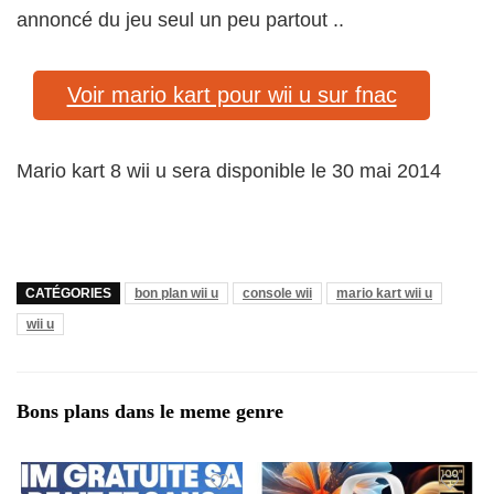
annoncé du jeu seul un peu partout ..
Voir mario kart pour wii u sur fnac
Mario kart 8 wii u sera disponible le 30 mai 2014
CATÉGORIES
bon plan wii u
console wii
mario kart wii u
wii u
Bons plans dans le meme genre