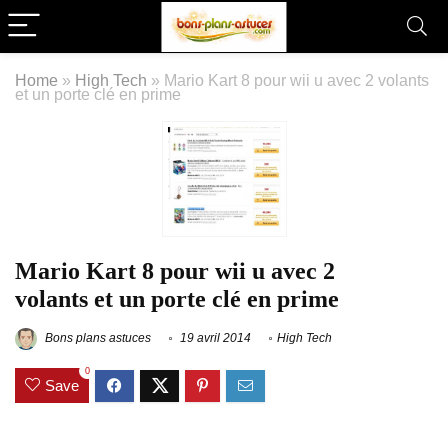
Home
»
High Tech
»
Mario Kart 8 pour wii u avec 2 volants
et un porte clé en prime
Mario Kart 8 pour wii u avec 2
volants et un porte clé en prime
Bons plans astuces
19 avril 2014
High Tech
0
Save