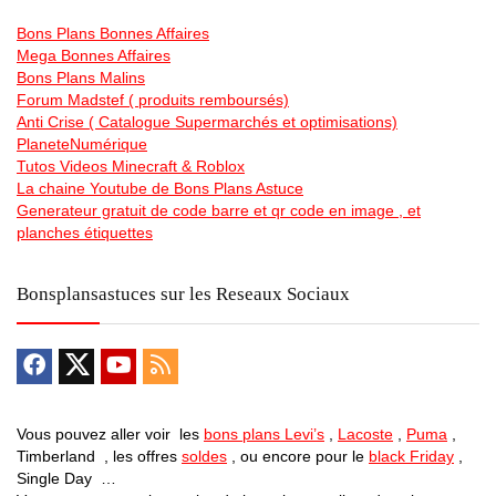
Bons Plans Bonnes Affaires
Mega Bonnes Affaires
Bons Plans Malins
Forum Madstef ( produits remboursés)
Anti Crise ( Catalogue Supermarchés et optimisations)
PlaneteNumérique
Tutos Videos Minecraft & Roblox
La chaine Youtube de Bons Plans Astuce
Generateur gratuit de code barre et qr code en image , et
planches étiquettes
Bonsplansastuces sur les Reseaux Sociaux
Vous pouvez aller voir les
bons plans Levi’s
,
Lacoste
,
Puma
,
Timberland , les offres
soldes
, ou encore pour le
black Friday
,
Single Day …