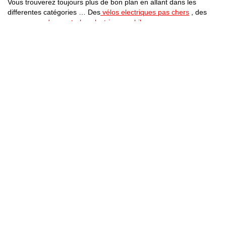
Vous trouverez toujours plus de bon plan en allant dans les
differentes catégories … Des
vélos electriques pas chers
, des
promos sur des centrales electrique mobiles
Bons Plans Astuces (Mentions Légales )
Politique de Confidentialité
Applications Android
Suivez Nous sur Facebook
Suivez Nous sur Twitter
Etant affilié à de nombreuses boutiques en ligne (Amazon notamment) ,
nous pouvons toucher une commission sur les ventes .
Découvrez nos bons plans pour les
vélos électriques
,
trottinettes
,
smartphones
et produits Xiaomi. Profitez également
des dernières
offres d’abonnements abordables pour des magazines
, ainsi que des
promotions pour vos
vacances
et voyages. Ne manquez pas nos
tests
et avis
sur les derniers produits high-tech et bien plus encore.