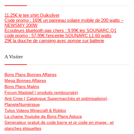
11.25€ le tee shirt Quiksilver
Code promo : 169€ un panneau solaire mobile de 200 watts –
NEWSMY 200W
Ecouteurs bluetooth pas chers : 9.99€ les SOUNARC Q1
code promo : 57.99€ l’enceinte SOUNARC L1 60 watts
29€ la douche de camping avec pompe sur batterie
A Visiter
Bons Plans Bonnes Affaires
Mega Bonnes Affaires
Bons Plans Malins
Forum Madstef ( produits remboursés)
Anti Crise ( Catalogue Supermarchés et optimisations)
PlaneteNumérique
Tutos Videos Minecraft & Roblox
La chaine Youtube de Bons Plans Astuce
Generateur gratuit de code barre et qr code en image , et
planches étiquettes