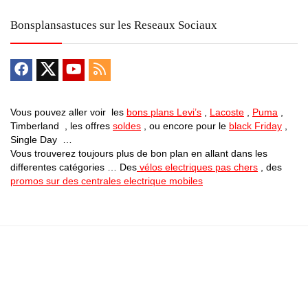
Bonsplansastuces sur les Reseaux Sociaux
Vous pouvez aller voir les
bons plans Levi’s
,
Lacoste
,
Puma
,
Timberland , les offres
soldes
, ou encore pour le
black Friday
,
Single Day …
Vous trouverez toujours plus de bon plan en allant dans les
differentes catégories … Des
vélos electriques pas chers
, des
promos sur des centrales electrique mobiles
Bons Plans Astuces (Mentions Légales )
Politique de Confidentialité
Applications Android
Suivez Nous sur Facebook
Suivez Nous sur Twitter