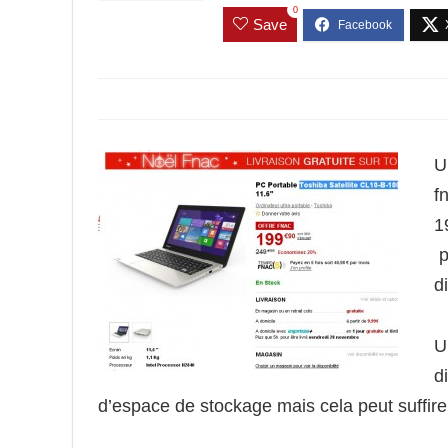
0
Save
U
f
1
p
d
U
d
d’espace de stockage mais cela peut suffire