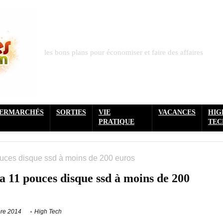
les bons plans pour économiser et faire des affaires
PERMARCHÉS
SORTIES
VIE
VACANCES
HIG
PRATIQUE
TEC
pouces disque ssd à moins de 200 euros
ba 11 pouces disque ssd à moins de 200
re 2014
High Tech