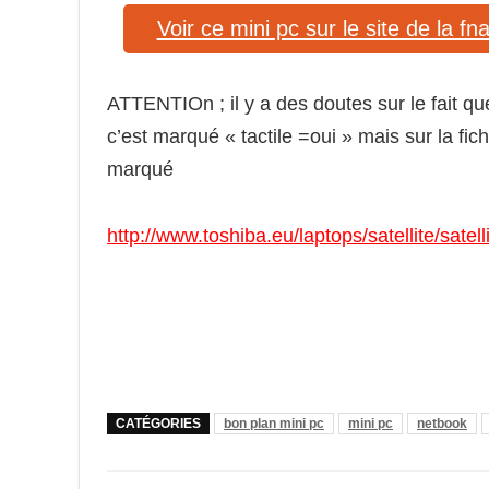
Voir ce mini pc sur le site de la fn
ATTENTIOn ; il y a des doutes sur le fait que
c’est marqué « tactile =oui » mais sur la fich
marqué
http://www.toshiba.eu/laptops/satellite/satel
CATÉGORIES
bon plan mini pc
mini pc
netbook