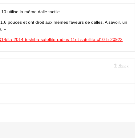
L10 utilise la même dalle tactile.
1.6 pouces et ont droit aux mêmes faveurs de dalles. A savoir, un
s. »
4/ifa-2014-toshiba-satellite-radius-11et-satellite-cl10-b-20922
Reply