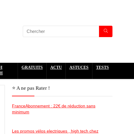
H
GRATUITS
ACTU
ASTUCES
TESTS
H
⭐️ A ne pas Rater !
FranceAbonnement : 22€ de réduction sans
minimum
Les promos vélos electriques , high tech chez