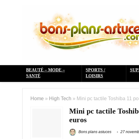
BEAUTÉ – MODE –
SPORTS /
SU
SANTÉ
LOISIRS
Home
»
High Tech
»
Mini pc tactile Toshiba 11 
Mini pc tactile Toshi
euros
Bons plans astuces
27 novemb