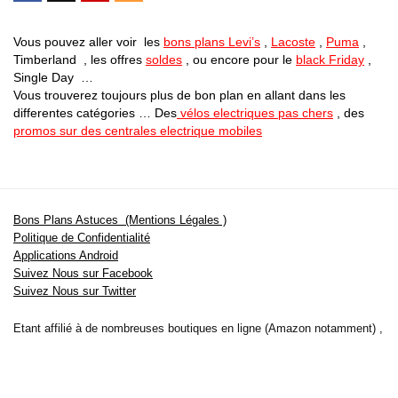
Vous pouvez aller voir les
bons plans Levi’s
,
Lacoste
,
Puma
,
Timberland , les offres
soldes
, ou encore pour le
black Friday
,
Single Day …
Vous trouverez toujours plus de bon plan en allant dans les
differentes catégories … Des
vélos electriques pas chers
, des
promos sur des centrales electrique mobiles
Bons Plans Astuces (Mentions Légales )
Politique de Confidentialité
Applications Android
Suivez Nous sur Facebook
Suivez Nous sur Twitter
Etant affilié à de nombreuses boutiques en ligne (Amazon notamment) ,
nous pouvons toucher une commission sur les ventes .