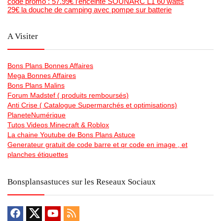
code promo : 57.99€ l’enceinte SOUNARC L1 60 watts
29€ la douche de camping avec pompe sur batterie
A Visiter
Bons Plans Bonnes Affaires
Mega Bonnes Affaires
Bons Plans Malins
Forum Madstef ( produits remboursés)
Anti Crise ( Catalogue Supermarchés et optimisations)
PlaneteNumérique
Tutos Videos Minecraft & Roblox
La chaine Youtube de Bons Plans Astuce
Generateur gratuit de code barre et qr code en image , et
planches étiquettes
Bonsplansastuces sur les Reseaux Sociaux