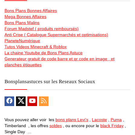
Bons Plans Bonnes Affaires
Mega Bonnes Affaires
Bons Plans Malins
Forum Madstef ( produits remboursés)
Anti Crise ( Catalogue Supermarchés et optimisations)
PlaneteNumérique
Tutos Videos Minecraft & Roblox
La chaine Youtube de Bons Plans Astuce
Generateur gratuit de code barre et qr code en image , et
planches étiquettes
Bonsplansastuces sur les Reseaux Sociaux
Vous pouvez aller voir les
bons plans Levi’s
,
Lacoste
,
Puma
,
Timberland , les offres
soldes
, ou encore pour le
black Friday
,
Single Day …