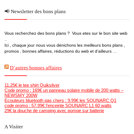
📢 Newsletter des bons plans
Vous recherchez des bons plans ? Vous etes sur le bon site web
..
Ici , chaque jour nous vous dénichons les meilleurs bons plans ,
promos , bonnes affaires, réductions du web et d’ailleurs …
D’autres bonnes affaires
11.25€ le tee shirt Quiksilver
Code promo : 169€ un panneau solaire mobile de 200 watts –
NEWSMY 200W
Ecouteurs bluetooth pas chers : 9.99€ les SOUNARC Q1
code promo : 57.99€ l’enceinte SOUNARC L1 60 watts
29€ la douche de camping avec pompe sur batterie
A Visiter