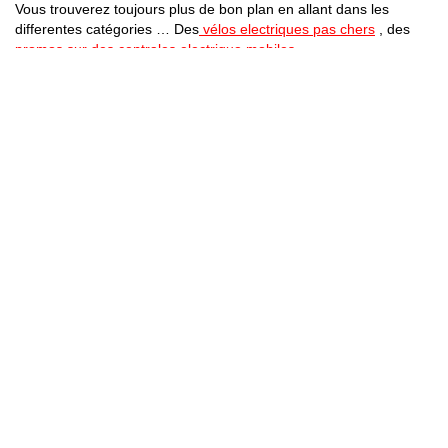
Vous trouverez toujours plus de bon plan en allant dans les
differentes catégories … Des
vélos electriques pas chers
, des
promos sur des centrales electrique mobiles
Bons Plans Astuces (Mentions Légales )
Politique de Confidentialité
Applications Android
Suivez Nous sur Facebook
Suivez Nous sur Twitter
Etant affilié à de nombreuses boutiques en ligne (Amazon notamment) ,
nous pouvons toucher une commission sur les ventes .
Découvrez nos bons plans pour les
vélos électriques
,
trottinettes
,
smartphones
et produits Xiaomi. Profitez également
des dernières
offres d’abonnements abordables pour des magazines
, ainsi que des
promotions pour vos
vacances
et voyages. Ne manquez pas nos
tests