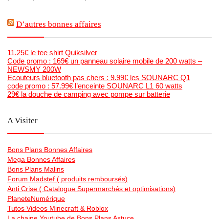
D’autres bonnes affaires
11.25€ le tee shirt Quiksilver
Code promo : 169€ un panneau solaire mobile de 200 watts –
NEWSMY 200W
Ecouteurs bluetooth pas chers : 9.99€ les SOUNARC Q1
code promo : 57.99€ l’enceinte SOUNARC L1 60 watts
29€ la douche de camping avec pompe sur batterie
A Visiter
Bons Plans Bonnes Affaires
Mega Bonnes Affaires
Bons Plans Malins
Forum Madstef ( produits remboursés)
Anti Crise ( Catalogue Supermarchés et optimisations)
PlaneteNumérique
Tutos Videos Minecraft & Roblox
La chaine Youtube de Bons Plans Astuce