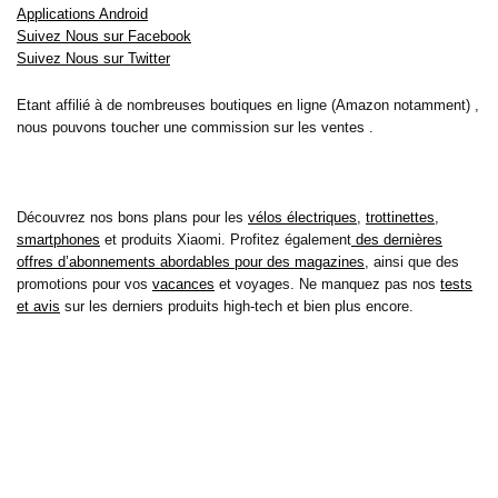
Applications Android
Suivez Nous sur Facebook
Suivez Nous sur Twitter
Etant affilié à de nombreuses boutiques en ligne (Amazon notamment) ,
nous pouvons toucher une commission sur les ventes .
Découvrez nos bons plans pour les
vélos électriques
,
trottinettes
,
smartphones
et produits Xiaomi. Profitez également
des dernières
offres d’abonnements abordables pour des magazines
, ainsi que des
promotions pour vos
vacances
et voyages. Ne manquez pas nos
tests
et avis
sur les derniers produits high-tech et bien plus encore.
Bons-plans-astuces uses the IP2Location LITE database for <a
href= »https://lite.ip2location.com »>IP geolocation</a>.