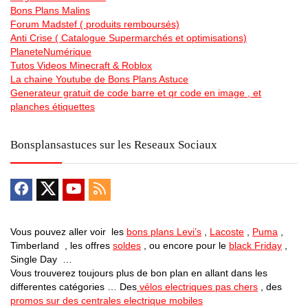
Bons Plans Malins
Forum Madstef ( produits remboursés)
Anti Crise ( Catalogue Supermarchés et optimisations)
PlaneteNumérique
Tutos Videos Minecraft & Roblox
La chaine Youtube de Bons Plans Astuce
Generateur gratuit de code barre et qr code en image , et
planches étiquettes
Bonsplansastuces sur les Reseaux Sociaux
Vous pouvez aller voir les
bons plans Levi’s
,
Lacoste
,
Puma
,
Timberland , les offres
soldes
, ou encore pour le
black Friday
,
Single Day …
Vous trouverez toujours plus de bon plan en allant dans les
differentes catégories … Des
vélos electriques pas chers
, des
promos sur des centrales electrique mobiles