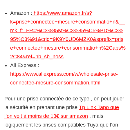
Amazon :
https://www.amazon.fr/s?
k=prise+connectee+mesure+consommatio+n&__
mk_fr_FR=%C3%85M%C3%85%C5%BD%C3%
95%C3%91&crid=9K9Y0UD6MZK0&sprefix=pris
e+connectee+mesure+consommatio+n%2Caps%
2C84&ref=nb_sb_noss
Ali Express :
https://www.aliexpress.com/w/wholesale-prise-
connectee-mesure-consommation.html
Pour une prise connectée de ce type , on peut jouer
la sécurité en prenant une prise
Tp Link Tapo que
l’on voit à moins de 13€ sur amazon
, mais
logiquement les prises compatibles Tuya que l’on