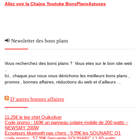
Allez voir la Chaine Youtube BonsPlansAstuces
📢 Newsletter des bons plans
Vous recherchez des bons plans ? Vous etes sur le bon site web
..
Ici , chaque jour nous vous dénichons les meilleurs bons plans ,
promos , bonnes affaires, réductions du web et d’ailleurs …
D’autres bonnes affaires
11.25€ le tee shirt Quiksilver
Code promo : 169€ un panneau solaire mobile de 200 watts –
NEWSMY 200W
Ecouteurs bluetooth pas chers : 9.99€ les SOUNARC Q1
code promo : 57.99€ l’enceinte SOUNARC L1 60 watts