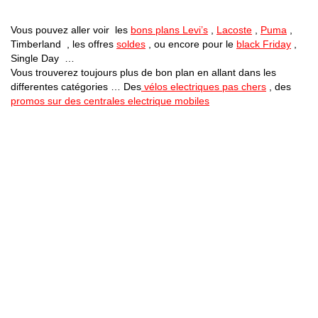
Vous pouvez aller voir les
bons plans Levi’s
,
Lacoste
,
Puma
,
Timberland , les offres
soldes
, ou encore pour le
black Friday
,
Single Day …
Vous trouverez toujours plus de bon plan en allant dans les
differentes catégories … Des
vélos electriques pas chers
, des
promos sur des centrales electrique mobiles
Bons Plans Astuces (Mentions Légales )
Politique de Confidentialité
Applications Android
Suivez Nous sur Facebook
Suivez Nous sur Twitter
Etant affilié à de nombreuses boutiques en ligne (Amazon notamment) ,
nous pouvons toucher une commission sur les ventes .