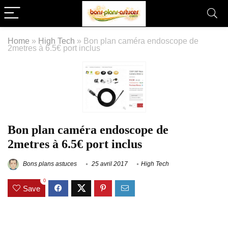
Home
»
High Tech
»
Bon plan caméra endoscope de
2metres à 6.5€ port inclus
Bon plan caméra endoscope de
2metres à 6.5€ port inclus
Bons plans astuces
25 avril 2017
High Tech
0
Save