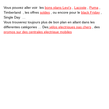
Vous pouvez aller voir les
bons plans Levi’s
,
Lacoste
,
Puma
,
Timberland , les offres
soldes
, ou encore pour le
black Friday
,
Single Day …
Vous trouverez toujours plus de bon plan en allant dans les
differentes catégories … Des
vélos electriques pas chers
, des
promos sur des centrales electrique mobiles
Bons Plans Astuces (Mentions Légales )
Politique de Confidentialité
Applications Android
Suivez Nous sur Facebook
Suivez Nous sur Twitter
Etant affilié à de nombreuses boutiques en ligne (Amazon notamment) ,
nous pouvons toucher une commission sur les ventes .