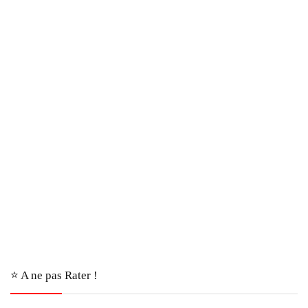
⭐️ A ne pas Rater !