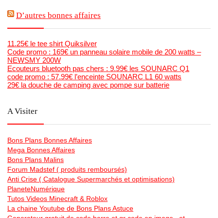
D’autres bonnes affaires
11.25€ le tee shirt Quiksilver
Code promo : 169€ un panneau solaire mobile de 200 watts –
NEWSMY 200W
Ecouteurs bluetooth pas chers : 9.99€ les SOUNARC Q1
code promo : 57.99€ l’enceinte SOUNARC L1 60 watts
29€ la douche de camping avec pompe sur batterie
A Visiter
Bons Plans Bonnes Affaires
Mega Bonnes Affaires
Bons Plans Malins
Forum Madstef ( produits remboursés)
Anti Crise ( Catalogue Supermarchés et optimisations)
PlaneteNumérique
Tutos Videos Minecraft & Roblox
La chaine Youtube de Bons Plans Astuce