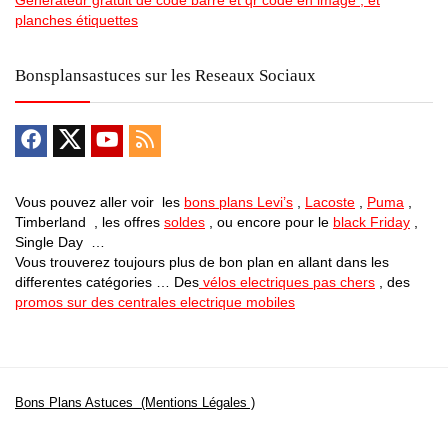
Generateur gratuit de code barre et qr code en image , et
planches étiquettes
Bonsplansastuces sur les Reseaux Sociaux
Vous pouvez aller voir les
bons plans Levi’s
,
Lacoste
,
Puma
,
Timberland , les offres
soldes
, ou encore pour le
black Friday
,
Single Day …
Vous trouverez toujours plus de bon plan en allant dans les
differentes catégories … Des
vélos electriques pas chers
, des
promos sur des centrales electrique mobiles
Bons Plans Astuces (Mentions Légales )
Politique de Confidentialité
Applications Android