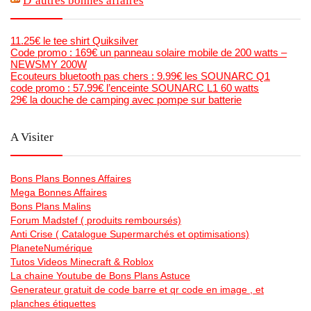
D’autres bonnes affaires
11.25€ le tee shirt Quiksilver
Code promo : 169€ un panneau solaire mobile de 200 watts –
NEWSMY 200W
Ecouteurs bluetooth pas chers : 9.99€ les SOUNARC Q1
code promo : 57.99€ l’enceinte SOUNARC L1 60 watts
29€ la douche de camping avec pompe sur batterie
A Visiter
Bons Plans Bonnes Affaires
Mega Bonnes Affaires
Bons Plans Malins
Forum Madstef ( produits remboursés)
Anti Crise ( Catalogue Supermarchés et optimisations)
PlaneteNumérique
Tutos Videos Minecraft & Roblox
La chaine Youtube de Bons Plans Astuce
Generateur gratuit de code barre et qr code en image , et
planches étiquettes