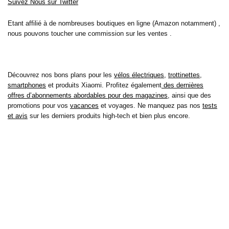
Suivez Nous sur Twitter
Etant affilié à de nombreuses boutiques en ligne (Amazon notamment) ,
nous pouvons toucher une commission sur les ventes .
Découvrez nos bons plans pour les
vélos électriques
,
trottinettes
,
smartphones
et produits Xiaomi. Profitez également
des dernières
offres d’abonnements abordables pour des magazines
, ainsi que des
promotions pour vos
vacances
et voyages. Ne manquez pas nos
tests
et avis
sur les derniers produits high-tech et bien plus encore.
Bons-plans-astuces uses the IP2Location LITE database for <a
href= »https://lite.ip2location.com »>IP geolocation</a>.