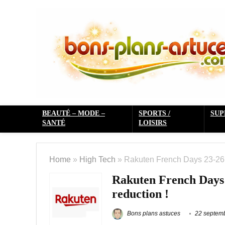
BEAUTÉ – MODE –
SPORTS /
SU
SANTÉ
LOISIRS
Home
»
High Tech
»
Rakuten French Days 23-26 
Rakuten French Days 
reduction !
Bons plans astuces
22 septem