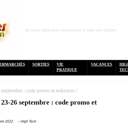
les bons plans pour économiser et faire des affaires
PERMARCHÉS
SORTIES
VIE
VACANCES
HIG
PRATIQUE
TEC
septembre : code promo et reduction !
23-26 septembre : code promo et
bre 2022
High Tech