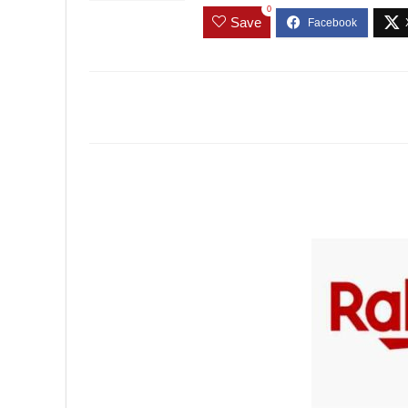
0
Save