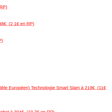
 RP)
,88€ (2,1€ en RP)
P)
odèle Européen) Technologie Smart Slam à 219€ (11€
obot à 394€ (19,7€ en RP)