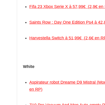
Fifa 23 Xbox Serie X à 57,99€ (2,9€ en
Saints Row : Day One Edition Ps4 à 42
Harvestella Switch à 51,99€ (2,6€ en R
White
Aspirateur robot Dreame D9 Mistral (M
en RP)
Z10 Pro Vacuum And Mop Auto-empty R