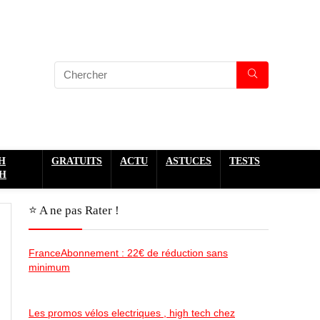
H
GRATUITS
ACTU
ASTUCES
TESTS
H
⭐️ A ne pas Rater !
FranceAbonnement : 22€ de réduction sans
minimum
Les promos vélos electriques , high tech chez