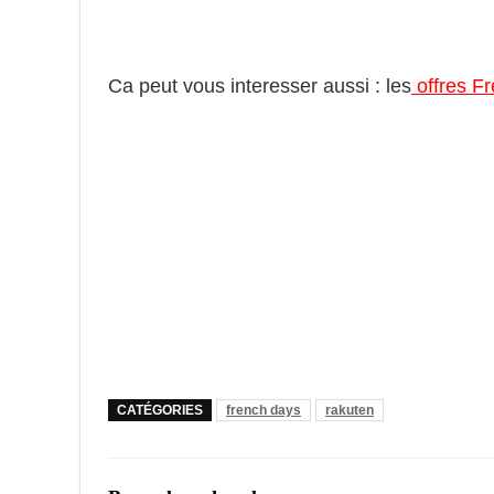
Ca peut vous interesser aussi : les
offres F
CATÉGORIES
french days
rakuten