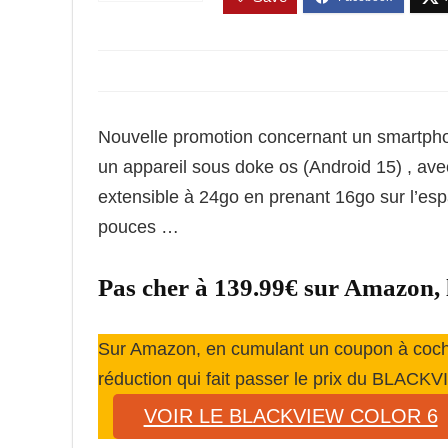
Nouvelle promotion concernant un smartp
un appareil sous doke os (Android 15) , av
extensible à 24go en prenant 16go sur l’es
pouces …
Pas cher à 139.99€ sur Amaz
Sur Amazon, en cumulant un coupon à coc
réduction qui fait passer le prix du BLA
VOIR LE BLACKVIEW COLOR 6