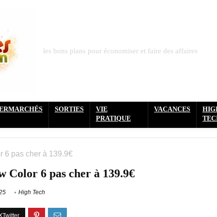
les bons plans pour économiser et faire des affaires
PERMARCHÉS
SORTIES
VIE
VACANCES
HIG
PRATIQUE
TEC
 6 pas cher à 139.9€
 Color 6 pas cher à 139.9€
25
High Tech