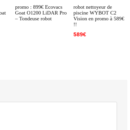
promo : 899€ Ecovacs
robot nettoyeur de
oat
Goat O1200 LiDAR Pro
piscine WYBOT C2
– Tondeuse robot
Vision en promo à 589€
!!
589€