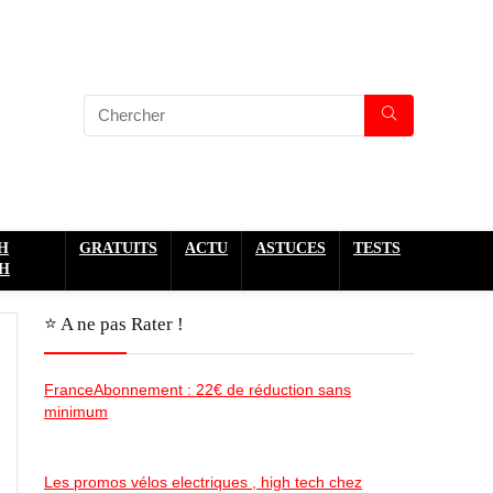
H
GRATUITS
ACTU
ASTUCES
TESTS
H
⭐️ A ne pas Rater !
FranceAbonnement : 22€ de réduction sans
minimum
Les promos vélos electriques , high tech chez