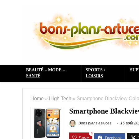
BEAUTÉ – MODE –
SPORTS /
SU
SANTÉ
LOISIRS
Home
»
High Tech
»
Smartphone Blackview Color
Smartphone Blackview
Bons plans astuces
15 août 20
0
Save