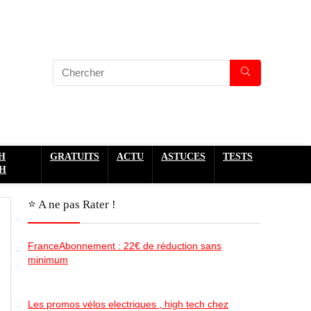
H
GRATUITS
ACTU
ASTUCES
TESTS
H
⭐️ A ne pas Rater !
FranceAbonnement : 22€ de réduction sans
minimum
Les promos vélos electriques , high tech chez