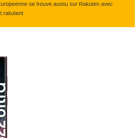
n Europeenne se trouve aussu sur Rakuten avec
t rakutent