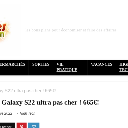
les bons plans pour économiser et faire des affaires
PERMARCHÉS
SORTIES
VIE
VACANCES
HIG
PRATIQUE
TEC
S22 ultra pas cher ! 665€!
alaxy S22 ultra pas cher ! 665€!
re 2022
High Tech