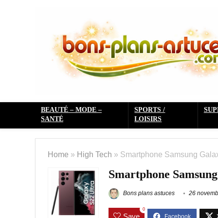
BEAUTÉ – MODE –
SPORTS /
SU
SANTÉ
LOISIRS
Home
»
High Tech
»
Smartphone Samsung Galaxy 
Smartphone Samsung G
Bons plans astuces
26 novemb
0
Save