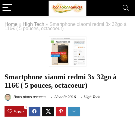
Home
»
High Tech
»
Smartphone xiaomi redmi 3x 32go à
116€ ( 5 pouces, octacoeur)
Smartphone xiaomi redmi 3x 32go à
116€ ( 5 pouces, octacoeur)
Bons plans astuces
28 août 2016
High Tech
0
Save