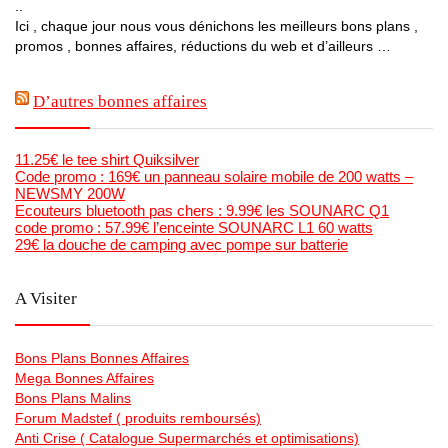
..
Ici , chaque jour nous vous dénichons les meilleurs bons plans ,
promos , bonnes affaires, réductions du web et d’ailleurs …
D’autres bonnes affaires
11.25€ le tee shirt Quiksilver
Code promo : 169€ un panneau solaire mobile de 200 watts –
NEWSMY 200W
Ecouteurs bluetooth pas chers : 9.99€ les SOUNARC Q1
code promo : 57.99€ l’enceinte SOUNARC L1 60 watts
29€ la douche de camping avec pompe sur batterie
A Visiter
Bons Plans Bonnes Affaires
Mega Bonnes Affaires
Bons Plans Malins
Forum Madstef ( produits remboursés)
Anti Crise ( Catalogue Supermarchés et optimisations)