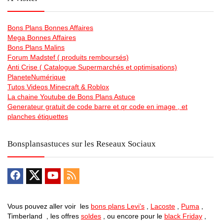
Bons Plans Bonnes Affaires
Mega Bonnes Affaires
Bons Plans Malins
Forum Madstef ( produits remboursés)
Anti Crise ( Catalogue Supermarchés et optimisations)
PlaneteNumérique
Tutos Videos Minecraft & Roblox
La chaine Youtube de Bons Plans Astuce
Generateur gratuit de code barre et qr code en image , et
planches étiquettes
Bonsplansastuces sur les Reseaux Sociaux
Vous pouvez aller voir les
bons plans Levi’s
,
Lacoste
,
Puma
,
Timberland , les offres
soldes
, ou encore pour le
black Friday
,