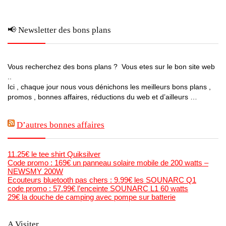
📢 Newsletter des bons plans
Vous recherchez des bons plans ? Vous etes sur le bon site web
..
Ici , chaque jour nous vous dénichons les meilleurs bons plans ,
promos , bonnes affaires, réductions du web et d’ailleurs …
D’autres bonnes affaires
11.25€ le tee shirt Quiksilver
Code promo : 169€ un panneau solaire mobile de 200 watts –
NEWSMY 200W
Ecouteurs bluetooth pas chers : 9.99€ les SOUNARC Q1
code promo : 57.99€ l’enceinte SOUNARC L1 60 watts
29€ la douche de camping avec pompe sur batterie
A Visiter