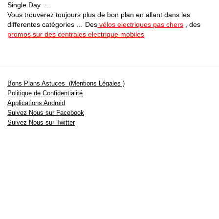
Single Day …
Vous trouverez toujours plus de bon plan en allant dans les
differentes catégories … Des
vélos electriques pas chers
, des
promos sur des centrales electrique mobiles
Bons Plans Astuces (Mentions Légales )
Politique de Confidentialité
Applications Android
Suivez Nous sur Facebook
Suivez Nous sur Twitter
Etant affilié à de nombreuses boutiques en ligne (Amazon notamment) ,
nous pouvons toucher une commission sur les ventes .
Découvrez nos bons plans pour les
vélos électriques
,
trottinettes
,
smartphones
et produits Xiaomi. Profitez également
des dernières
offres d’abonnements abordables pour des magazines
, ainsi que des