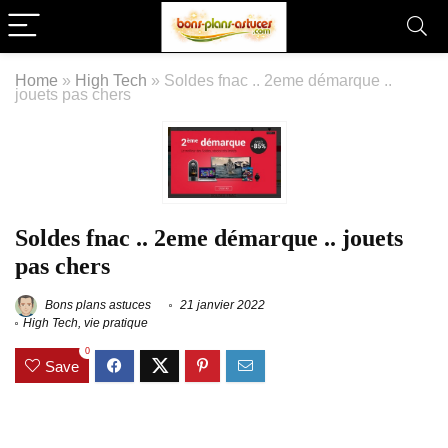
Home
»
High Tech
»
Soldes fnac .. 2eme démarque ..
jouets pas chers
Soldes fnac .. 2eme démarque .. jouets
pas chers
Bons plans astuces
21 janvier 2022
High Tech
,
vie pratique
0
Save