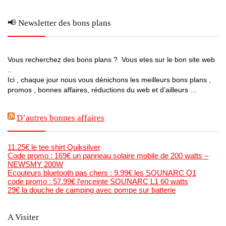
📢 Newsletter des bons plans
Vous recherchez des bons plans ? Vous etes sur le bon site web
..
Ici , chaque jour nous vous dénichons les meilleurs bons plans ,
promos , bonnes affaires, réductions du web et d’ailleurs …
D’autres bonnes affaires
11.25€ le tee shirt Quiksilver
Code promo : 169€ un panneau solaire mobile de 200 watts –
NEWSMY 200W
Ecouteurs bluetooth pas chers : 9.99€ les SOUNARC Q1
code promo : 57.99€ l’enceinte SOUNARC L1 60 watts
29€ la douche de camping avec pompe sur batterie
A Visiter