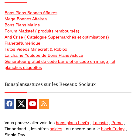
Bons Plans Bonnes Affaires
Mega Bonnes Affaires
Bons Plans Malins
Forum Madstef ( produits remboursés)
Anti Crise ( Catalogue Supermarchés et optimisations)
PlaneteNumérique
Tutos Videos Minecraft & Roblox
La chaine Youtube de Bons Plans Astuce
Generateur gratuit de code barre et qr code en image , et
planches étiquettes
Bonsplansastuces sur les Reseaux Sociaux
Vous pouvez aller voir les
bons plans Levi’s
,
Lacoste
,
Puma
,
Timberland , les offres
soldes
, ou encore pour le
black Friday
,
Single Day …