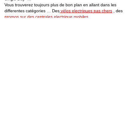
Vous trouverez toujours plus de bon plan en allant dans les
differentes catégories … Des
vélos electriques pas chers
, des
promos sur des centrales electrique mobiles
Bons Plans Astuces (Mentions Légales )
Politique de Confidentialité
Applications Android
Suivez Nous sur Facebook
Suivez Nous sur Twitter
Etant affilié à de nombreuses boutiques en ligne (Amazon notamment) ,
nous pouvons toucher une commission sur les ventes .
Découvrez nos bons plans pour les
vélos électriques
,
trottinettes
,
smartphones
et produits Xiaomi. Profitez également
des dernières
offres d’abonnements abordables pour des magazines
, ainsi que des
promotions pour vos
vacances
et voyages. Ne manquez pas nos
tests