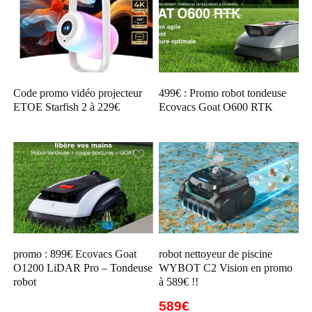
Code promo vidéo projecteur
499€ : Promo robot tondeuse
ETOE Starfish 2 à 229€
Ecovacs Goat O600 RTK
promo : 899€ Ecovacs Goat
robot nettoyeur de piscine
O1200 LiDAR Pro – Tondeuse
WYBOT C2 Vision en promo
robot
à 589€ !!
589€