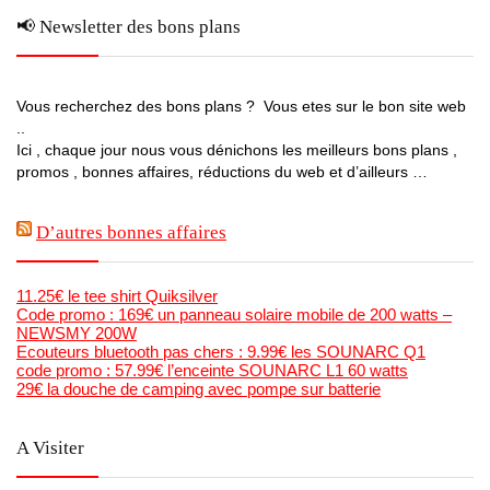
📢 Newsletter des bons plans
Vous recherchez des bons plans ? Vous etes sur le bon site web
..
Ici , chaque jour nous vous dénichons les meilleurs bons plans ,
promos , bonnes affaires, réductions du web et d’ailleurs …
D’autres bonnes affaires
11.25€ le tee shirt Quiksilver
Code promo : 169€ un panneau solaire mobile de 200 watts –
NEWSMY 200W
Ecouteurs bluetooth pas chers : 9.99€ les SOUNARC Q1
code promo : 57.99€ l’enceinte SOUNARC L1 60 watts
29€ la douche de camping avec pompe sur batterie
A Visiter