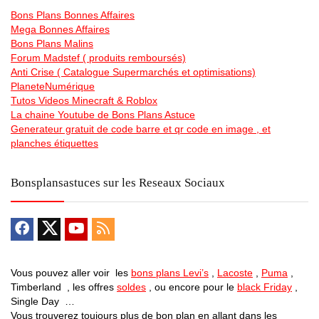
Bons Plans Bonnes Affaires
Mega Bonnes Affaires
Bons Plans Malins
Forum Madstef ( produits remboursés)
Anti Crise ( Catalogue Supermarchés et optimisations)
PlaneteNumérique
Tutos Videos Minecraft & Roblox
La chaine Youtube de Bons Plans Astuce
Generateur gratuit de code barre et qr code en image , et
planches étiquettes
Bonsplansastuces sur les Reseaux Sociaux
Vous pouvez aller voir les
bons plans Levi’s
,
Lacoste
,
Puma
,
Timberland , les offres
soldes
, ou encore pour le
black Friday
,
Single Day …
Vous trouverez toujours plus de bon plan en allant dans les