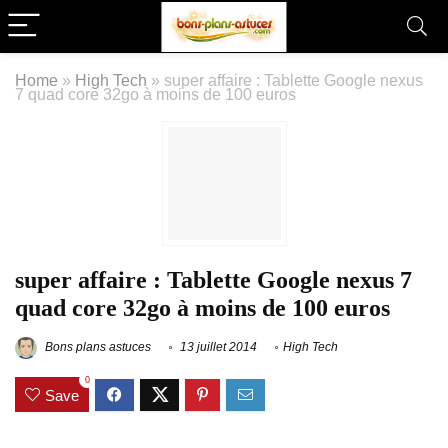
Home
»
High Tech
»
super affaire : Tablette Google nexus
7 quad core 32go à moins de 100 euros
super affaire : Tablette Google nexus 7
quad core 32go à moins de 100 euros
Bons plans astuces
13 juillet 2014
High Tech
0
Save