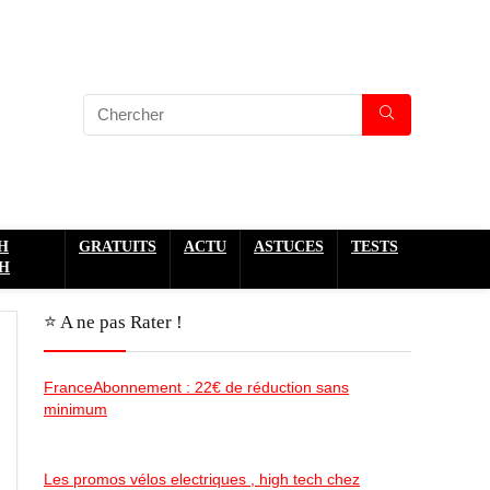
H
GRATUITS
ACTU
ASTUCES
TESTS
H
⭐️ A ne pas Rater !
FranceAbonnement : 22€ de réduction sans
minimum
Les promos vélos electriques , high tech chez