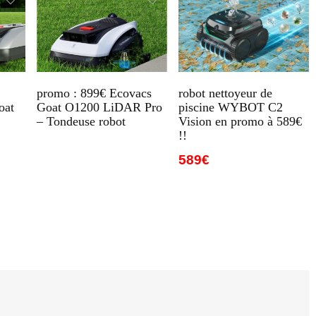
promo : 899€ Ecovacs
robot nettoyeur de
oat
Goat O1200 LiDAR Pro
piscine WYBOT C2
– Tondeuse robot
Vision en promo à 589€
!!
589€