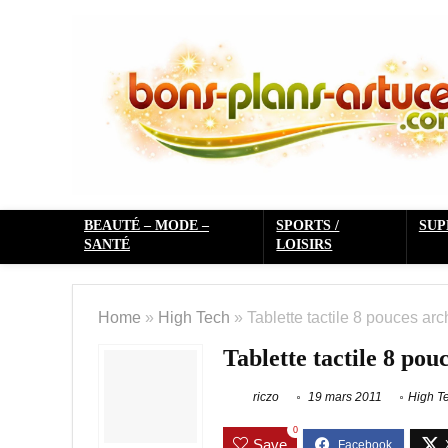
BEAUTÉ – MODE –
SPORTS /
SU
SANTÉ
LOISIRS
Home
»
High Tech
»
Tablette tactile 8 pouces ar
Tablette tactile 8 pou
riczo
19 mars 2011
High T
0
Save