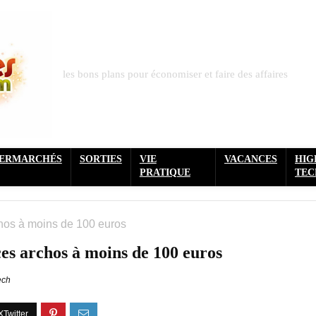
les bons plans pour économiser et faire des affaires
PERMARCHÉS
SORTIES
VIE
VACANCES
HIG
PRATIQUE
TEC
chos à moins de 100 euros
ces archos à moins de 100 euros
ech