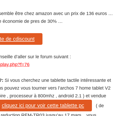
re semble être chez amazon avec un prix de 136 euros …
 une économie de pres de 30% …
site de cdiscount
seille d’aller sur le forum suivant :
splay.php?f=76
?:
Si vous cherchez une tablette tactile intéressante et
s pouvez vous tourner vers l’archos 7 home tablet V2
ire , processeur à 800mhz , android 2.1 ) et vendue
cliquez ici pour voir cette tablette pc
( de
de reduction REM-TR03 jusqu’au 17 mars , vous