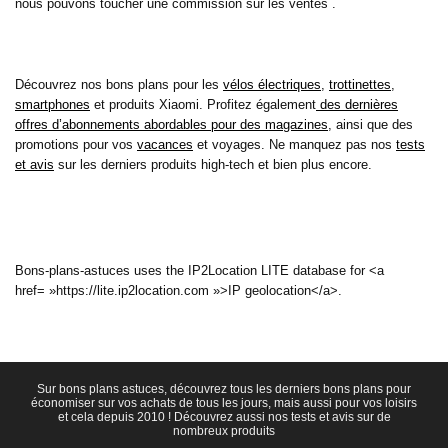
nous pouvons toucher une commission sur les ventes .
Découvrez nos bons plans pour les
vélos électriques
,
trottinettes
,
smartphones
et produits Xiaomi. Profitez également
des dernières
offres d’abonnements abordables pour des magazines
, ainsi que des
promotions pour vos
vacances
et voyages. Ne manquez pas nos
tests
et avis
sur les derniers produits high-tech et bien plus encore.
Bons-plans-astuces uses the IP2Location LITE database for <a
href= »https://lite.ip2location.com »>IP geolocation</a>.
Sur bons plans astuces, découvrez tous les derniers bons plans pour
économiser sur vos achats de tous les jours, mais aussi pour vos loisirs
et cela depuis 2010 ! Découvrez aussi nos tests et avis sur de
nombreux produits