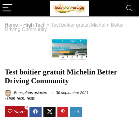
Home
»
High Tech
»
Test boitier gratuit Michelin Better
Driving Community
Test boitier gratuit Michelin Better
Driving Community
Bons plans astuces
30 septembre 2021
High Tech
,
Tests
3
Save