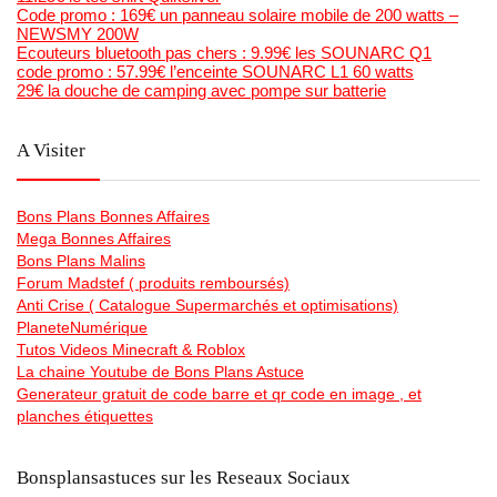
Code promo : 169€ un panneau solaire mobile de 200 watts –
NEWSMY 200W
Ecouteurs bluetooth pas chers : 9.99€ les SOUNARC Q1
code promo : 57.99€ l’enceinte SOUNARC L1 60 watts
29€ la douche de camping avec pompe sur batterie
A Visiter
Bons Plans Bonnes Affaires
Mega Bonnes Affaires
Bons Plans Malins
Forum Madstef ( produits remboursés)
Anti Crise ( Catalogue Supermarchés et optimisations)
PlaneteNumérique
Tutos Videos Minecraft & Roblox
La chaine Youtube de Bons Plans Astuce
Generateur gratuit de code barre et qr code en image , et
planches étiquettes
Bonsplansastuces sur les Reseaux Sociaux