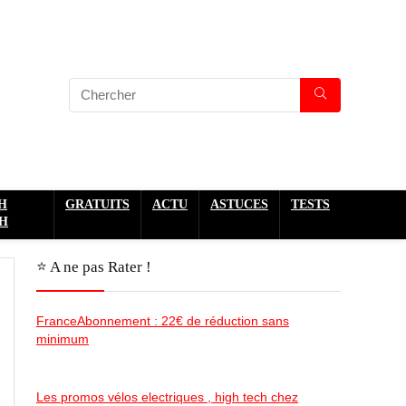
H
GRATUITS
ACTU
ASTUCES
TESTS
H
⭐️ A ne pas Rater !
FranceAbonnement : 22€ de réduction sans
minimum
Les promos vélos electriques , high tech chez