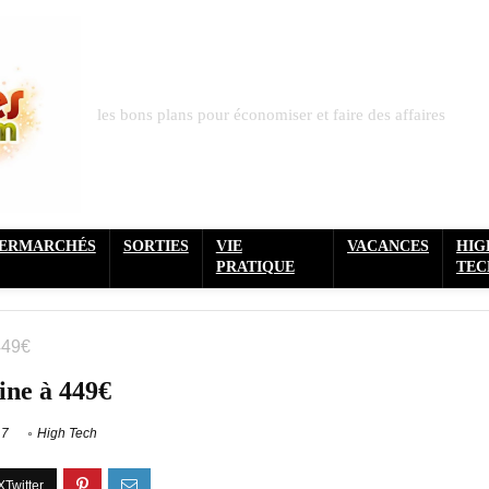
les bons plans pour économiser et faire des affaires
PERMARCHÉS
SORTIES
VIE
VACANCES
HIG
PRATIQUE
TEC
449€
ine à 449€
17
High Tech