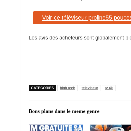
Voir ce téléviseur proline55 pouce
Les avis des acheteurs sont globalement bie
CATÉGORIES
high tech
televiseur
tv 4k
Bons plans dans le meme genre