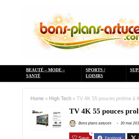
BEAUTÉ – MODE –
SPORTS /
SU
SANTÉ
LOISIRS
Home
»
High Tech
»
TV 4K 55 pouces proline à 
TV 4K 55 pouces prol
Bons plans astuces
30 mai 20
0
Save