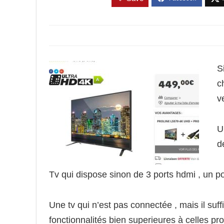
S
c
v
U
d
Tv qui dispose sinon de 3 ports hdmi , un po
Une tv qui n’est pas connectée , mais il suff
fonctionnalités bien superieures à celles p