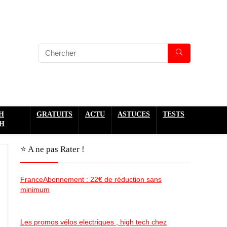
H
GRATUITS
ACTU
ASTUCES
TESTS
H
⭐️ A ne pas Rater !
FranceAbonnement : 22€ de réduction sans
minimum
Les promos vélos electriques , high tech chez