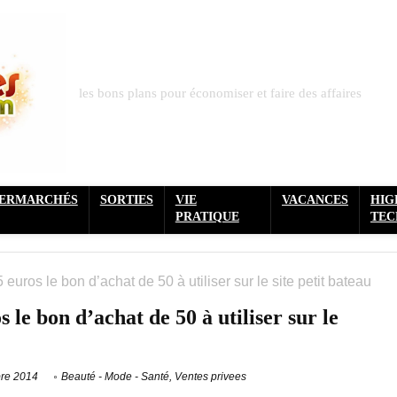
les bons plans pour économiser et faire des affaires
PERMARCHÉS
SORTIES
VIE
VACANCES
HIG
PRATIQUE
TEC
 euros le bon d’achat de 50 à utiliser sur le site petit bateau
 le bon d’achat de 50 à utiliser sur le
re 2014
Beauté - Mode - Santé
,
Ventes privees