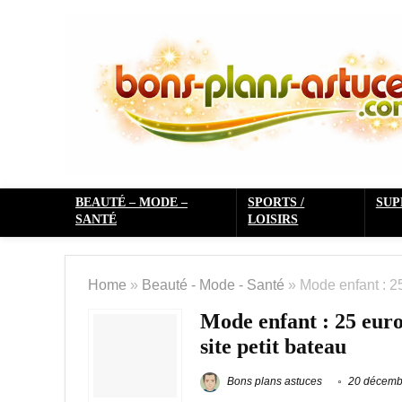
BEAUTÉ – MODE –
SPORTS /
SU
SANTÉ
LOISIRS
Home
»
Beauté - Mode - Santé
»
Mode enfant : 25
Mode enfant : 25 euros
site petit bateau
Bons plans astuces
20 décemb