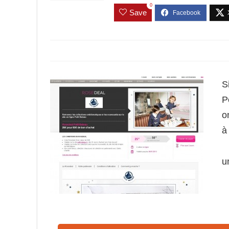
0
Save
S
P
o
à
u