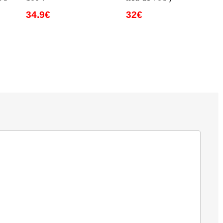
34.9€
32€