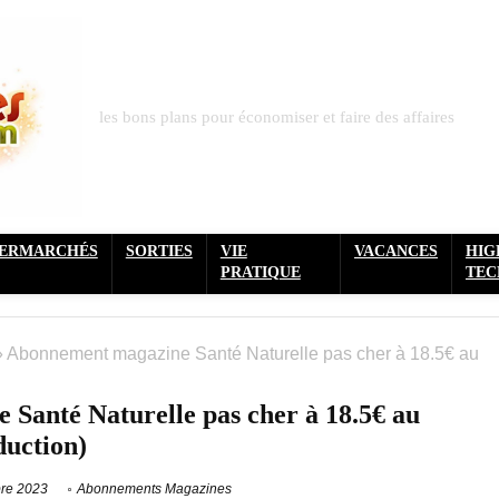
les bons plans pour économiser et faire des affaires
PERMARCHÉS
SORTIES
VIE
VACANCES
HIG
PRATIQUE
TEC
»
Abonnement magazine Santé Naturelle pas cher à 18.5€ au
Santé Naturelle pas cher à 18.5€ au
duction)
re 2023
Abonnements Magazines