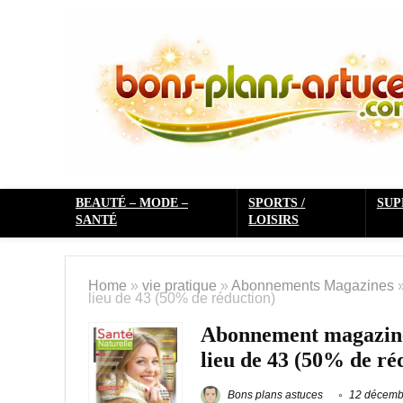
BEAUTÉ – MODE –
SPORTS /
SU
SANTÉ
LOISIRS
Home
»
vie pratique
»
Abonnements Magazines
lieu de 43 (50% de réduction)
Abonnement magazine 
lieu de 43 (50% de ré
Bons plans astuces
12 décemb