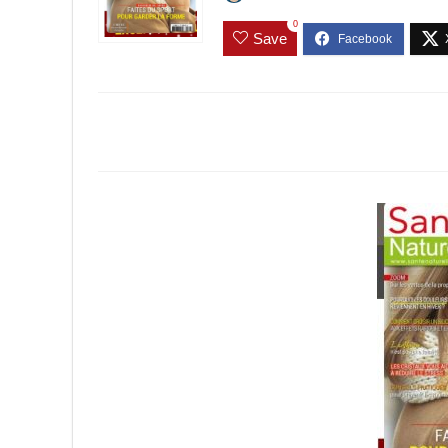
0
Save