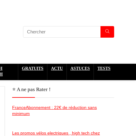
H
GRATUITS
ACTU
ASTUCES
TESTS
H
⭐️ A ne pas Rater !
FranceAbonnement : 22€ de réduction sans
minimum
Les promos vélos electriques , high tech chez